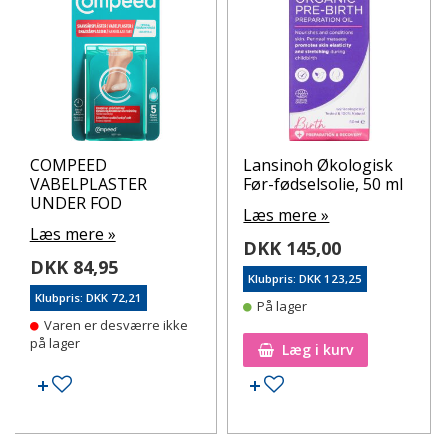
COMPEED
Lansinoh Økologisk
VABELPLASTER
Før-fødselsolie, 50 ml
UNDER FOD
Læs mere »
Læs mere »
DKK 145,00
DKK 84,95
Klubpris: DKK 123,25
Klubpris: DKK 72,21
På lager
Varen er desværre ikke
på lager
Læg i kurv
Tilføj til ønskeseddel
Tilføj til ønskeseddel