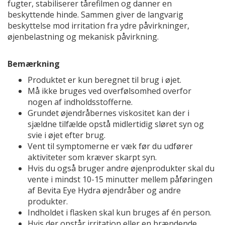
fugter, stabi­liserer tårefilmen og danner en
beskyttende hinde. Sammen giver de langvarig
beskyttelse mod irritation fra ydre påvirkninger,
øjenbelastning og mekanisk påvirkning.
Bemærkning
Produktet er kun beregnet til brug i øjet.
Må ikke bruges ved overfølsomhed overfor
nogen af indholdsstofferne.
Grundet øjendråbernes viskositet kan der i
sjældne tilfælde opstå midlertidig sløret syn og
svie i øjet efter brug.
Vent til symptomerne er væk før du udfører
aktiviteter som kræver skarpt syn.
Hvis du også bruger andre øjenprodukter skal du
vente i mindst 10-15 minutter mellem på­føringen
af Bevita Eye Hydra øjendråber og andre
produkter.
Indholdet i flasken skal kun bruges af én person.
Hvis der opstår irritation eller en brændende