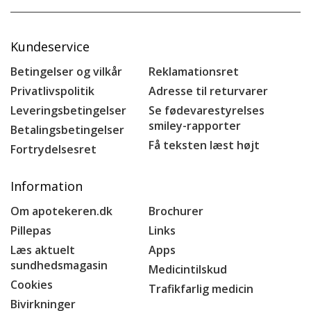
Kundeservice
Betingelser og vilkår
Reklamationsret
Privatlivspolitik
Adresse til returvarer
Leveringsbetingelser
Se fødevarestyrelses
smiley-rapporter
Betalingsbetingelser
Få teksten læst højt
Fortrydelsesret
Information
Om apotekeren.dk
Brochurer
Pillepas
Links
Læs aktuelt
Apps
sundhedsmagasin
Medicintilskud
Cookies
Trafikfarlig medicin
Bivirkninger