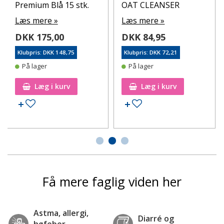
Premium Blå 15 stk.
OAT CLEANSER
Læs mere »
Læs mere »
DKK 175,00
DKK 84,95
Klubpris: DKK 148,75
Klubpris: DKK 72,21
På lager
På lager
Læg i kurv
Læg i kurv
Tilføj til ønskeseddel
Tilføj til ønskeseddel
Få mere faglig viden her
Astma, allergi,
Diarré og
høfeber,