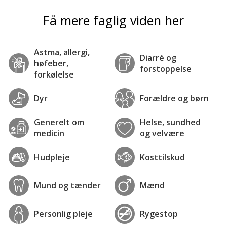
Få mere faglig viden her
Astma, allergi,
Diarré og
høfeber,
forstoppelse
forkølelse
Dyr
Forældre og børn
Generelt om
Helse, sundhed
medicin
og velvære
Hudpleje
Kosttilskud
Mund og tænder
Mænd
Personlig pleje
Rygestop