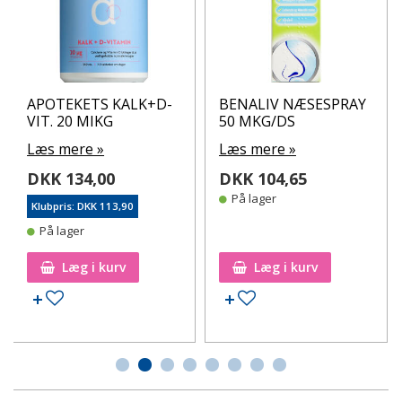
APOTEKETS KALK+D-
BENALIV NÆSESPRAY
VIT. 20 MIKG
50 MKG/DS
Læs mere »
Læs mere »
DKK 134,00
DKK 104,65
På lager
Klubpris: DKK 113,90
På lager
Læg i kurv
Læg i kurv
Tilføj til ønskeseddel
Tilføj til ønskeseddel