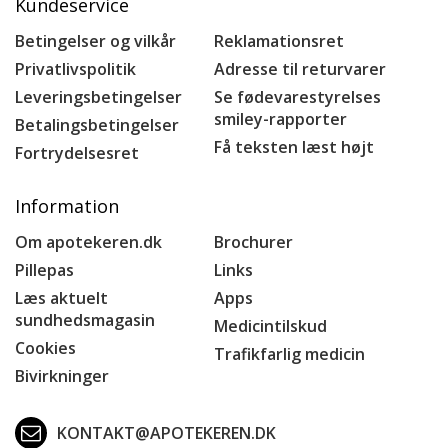
Kundeservice
Betingelser og vilkår
Reklamationsret
Privatlivspolitik
Adresse til returvarer
Leveringsbetingelser
Se fødevarestyrelses
smiley-rapporter
Betalingsbetingelser
Få teksten læst højt
Fortrydelsesret
Information
Om apotekeren.dk
Brochurer
Pillepas
Links
Læs aktuelt
Apps
sundhedsmagasin
Medicintilskud
Cookies
Trafikfarlig medicin
Bivirkninger
KONTAKT@APOTEKEREN.DK