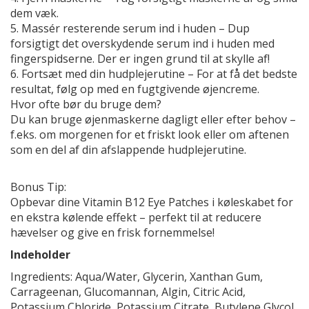
dem væk.
5. Massér resterende serum ind i huden – Dup
forsigtigt det overskydende serum ind i huden med
fingerspidserne. Der er ingen grund til at skylle af!
6. Fortsæt med din hudplejerutine – For at få det bedste
resultat, følg op med en fugtgivende øjencreme.
Hvor ofte bør du bruge dem?
Du kan bruge øjenmaskerne dagligt eller efter behov –
f.eks. om morgenen for et friskt look eller om aftenen
som en del af din afslappende hudplejerutine.
Bonus Tip:
Opbevar dine Vitamin B12 Eye Patches i køleskabet for
en ekstra kølende effekt – perfekt til at reducere
hævelser og give en frisk fornemmelse!
Indeholder
Ingredients: Aqua/Water, Glycerin, Xanthan Gum,
Carrageenan, Glucomannan, Algin, Citric Acid,
Potassium Chloride, Potassium Citrate, Butylene Glycol,