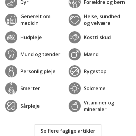
Dyr
Forældre og børn
Generelt om
Helse, sundhed
medicin
og velvære
Hudpleje
Kosttilskud
Mund og tænder
Mænd
Personlig pleje
Rygestop
Smerter
Solcreme
Vitaminer og
Sårpleje
mineraler
Se flere faglige artikler