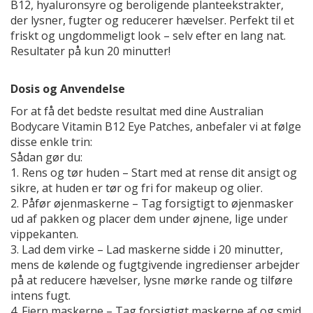
B12, hyaluronsyre og beroligende planteekstrakter,
der lysner, fugter og reducerer hævelser. Perfekt til et
friskt og ungdommeligt look – selv efter en lang nat.
Resultater på kun 20 minutter!
Dosis og Anvendelse
For at få det bedste resultat med dine Australian
Bodycare Vitamin B12 Eye Patches, anbefaler vi at følge
disse enkle trin:
Sådan gør du:
1. Rens og tør huden – Start med at rense dit ansigt og
sikre, at huden er tør og fri for makeup og olier.
2. Påfør øjenmaskerne – Tag forsigtigt to øjenmasker
ud af pakken og placer dem under øjnene, lige under
vippekanten.
3. Lad dem virke – Lad maskerne sidde i 20 minutter,
mens de kølende og fugtgivende ingredienser arbejder
på at reducere hævelser, lysne mørke rande og tilføre
intens fugt.
4. Fjern maskerne – Tag forsigtigt maskerne af og smid