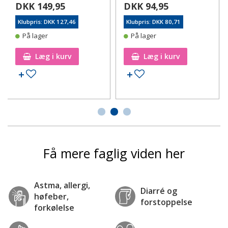
DKK 149,95
DKK 94,95
Klubpris: DKK 127,46
Klubpris: DKK 80,71
På lager
På lager
Læg i kurv
Læg i kurv
Tilføj til ønskeseddel
Tilføj til ønskeseddel
Få mere faglig viden her
Astma, allergi,
Diarré og
høfeber,
forstoppelse
forkølelse