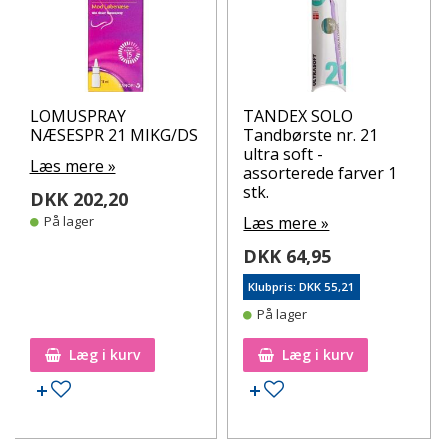
LOMUSPRAY
TANDEX SOLO
NÆSESPR 21 MIKG/DS
Tandbørste nr. 21
ultra soft -
Læs mere »
assorterede farver 1
stk.
DKK 202,20
På lager
Læs mere »
DKK 64,95
Klubpris: DKK 55,21
På lager
Læg i kurv
Læg i kurv
Tilføj til ønskeseddel
Tilføj til ønskeseddel