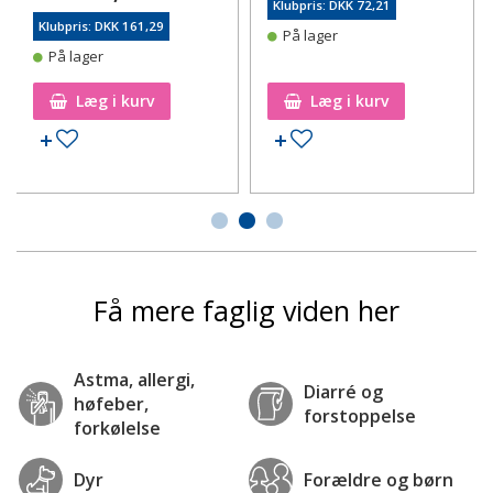
Klubpris: DKK 72,21
Klubpris: DKK 161,29
På lager
På lager
Læg i kurv
Læg i kurv
Tilføj til ønskeseddel
Tilføj til ønskeseddel
Få mere faglig viden her
Astma, allergi,
Diarré og
høfeber,
forstoppelse
forkølelse
Dyr
Forældre og børn