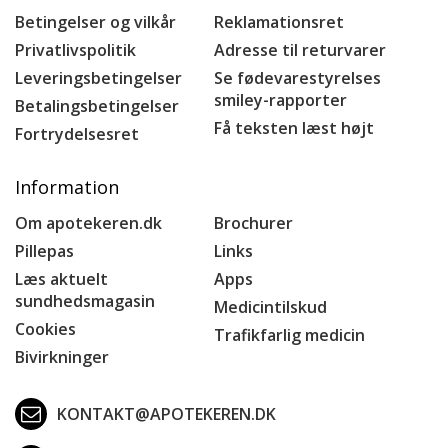
Betingelser og vilkår
Reklamationsret
Privatlivspolitik
Adresse til returvarer
Leveringsbetingelser
Se fødevarestyrelses
smiley-rapporter
Betalingsbetingelser
Få teksten læst højt
Fortrydelsesret
Information
Om apotekeren.dk
Brochurer
Pillepas
Links
Læs aktuelt
Apps
sundhedsmagasin
Medicintilskud
Cookies
Trafikfarlig medicin
Bivirkninger
KONTAKT@APOTEKEREN.DK