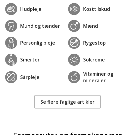
Hudpleje
Kosttilskud
Mund og tænder
Mænd
Personlig pleje
Rygestop
Smerter
Solcreme
Vitaminer og
Sårpleje
mineraler
Se flere faglige artikler