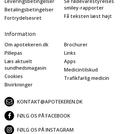
Leveringsbetingelser
Se fødevarestyrelses
smiley-rapporter
Betalingsbetingelser
Få teksten læst højt
Fortrydelsesret
Information
Om apotekeren.dk
Brochurer
Pillepas
Links
Læs aktuelt
Apps
sundhedsmagasin
Medicintilskud
Cookies
Trafikfarlig medicin
Bivirkninger
KONTAKT@APOTEKEREN.DK
FØLG OS PÅ FACEBOOK
FØLG OS PÅ INSTAGRAM