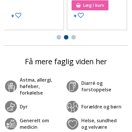
Læg i kurv
Tilføj til ønskeseddel
Tilføj til ønskeseddel
Få mere faglig viden her
Astma, allergi,
Diarré og
høfeber,
forstoppelse
forkølelse
Dyr
Forældre og børn
Generelt om
Helse, sundhed
medicin
og velvære