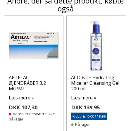
Andre, der så dette produkt, købte
også
ARTELAC
ACO Face Hydrating
ØJENDRÅBER 3,2
Micellar Cleansing Gel
MG/ML
200 ml
Læs mere »
Læs mere »
DKK 107,30
DKK 139,95
Varen er desværre ikke
Klubpris: DKK 118,96
på lager
På lager