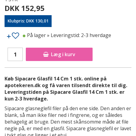
DKK 152,95
Klubpris: DKK 130,01
På lager
» Leveringstid: 2-3 hverdage
Læg i kurv
Køb Sipacare Glasfil 14 Cm 1 stk. online på
apotekeren.dk og få varen tilsendt direkte til dig.
Leveringstiden på Sipacare Glasfil 14 Cm 1 stk. er
kun 2-3 hverdage.
Sipacare glasneglefil filer på den ene side. Den anden er
blank, så man ikke filer ned i fingrene, og er således
behagelig at bruge. Den mest skånsomme måde at file
negle på, er med en glasfil. Sipacare glasneglefil er lavet
i tykt glas og ligger i et etui.