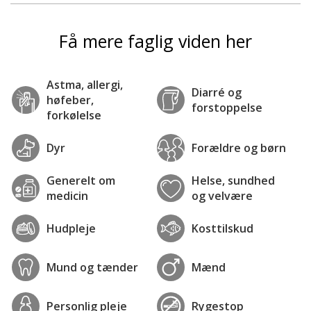
Få mere faglig viden her
Astma, allergi,
Diarré og
høfeber,
forstoppelse
forkølelse
Dyr
Forældre og børn
Generelt om
Helse, sundhed
medicin
og velvære
Hudpleje
Kosttilskud
Mund og tænder
Mænd
Personlig pleje
Rygestop