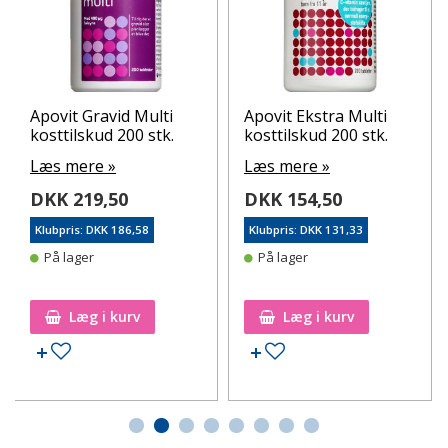
Apovit Gravid Multi
Apovit Ekstra Multi
kosttilskud 200 stk.
kosttilskud 200 stk.
Læs mere »
Læs mere »
DKK 219,50
DKK 154,50
Klubpris: DKK 186,58
Klubpris: DKK 131,33
På lager
På lager
Læg i kurv
Læg i kurv
Tilføj til ønskeseddel
Tilføj til ønskeseddel