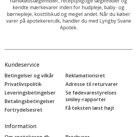
håndkøbslægemidler, receptpligtige lægemidler og
kendte mærkevarer inden for hudpleje, baby- og
børnepleje, kosttilskud og meget andet. Når du køber
varer på apotekeren.dk, handler du med Lyngby Svane
Apotek.
Kundeservice
Betingelser og vilkår
Reklamationsret
Privatlivspolitik
Adresse til returvarer
Leveringsbetingelser
Se fødevarestyrelses
smiley-rapporter
Betalingsbetingelser
Få teksten læst højt
Fortrydelsesret
Information
Om apotekeren.dk
Brochurer