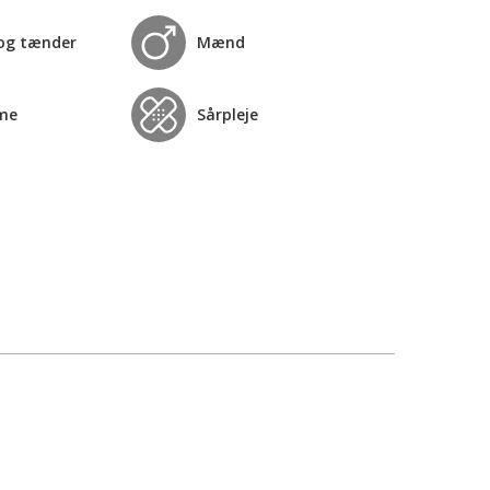
og tænder
Mænd
me
Sårpleje