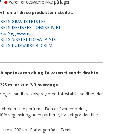
Varen er desværre ikke på lager
vt. en af disse produkter i stedet:
KETS GRAVIDITETSTEST
KETS DESINFEKTIONSSERVIET
kets Neglesvamp
KETS SIKKERHEDSVATPINDE
KETS HUDBARRIERECREME
på apotekeren.dk og få varen tilsendt direkte
225 ml er kun 2-3 hverdage.
eget vandfast solspray med fotostabile solfiltre, der
ndeholder ikke parfume. Den er Svanemærket,
% vegansk og uden parfume, hvilket gør den til et
 i test 2024 af Forbrugerrådet Tænk.