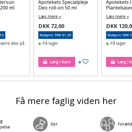
tersun
Apotekets Specialpleje
Apotekets 
 200 ml
Deo roll-on 50 ml
Plantebaser
Læs mere »
Læs mere »
DKK 72,00
DKK 120,
,15
Klubpris: DKK 61,20
Klubpris: DKK 
værre ikke på
På lager
På lager
l ønskeseddel
Tilføj til ønskeseddel
Læg i kurv
Læg i 
Få mere faglig viden her
og
Dyr
Foræld
pelse