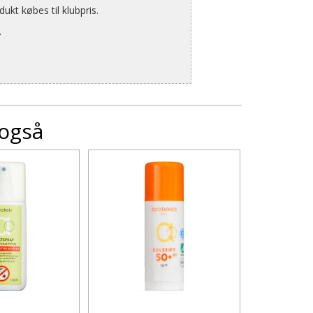
kt købes til klubpris.
.
 også