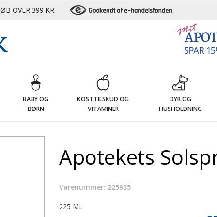
ØB OVER 399 KR.
G
BABY OG
KOSTTILSKUD OG
DYR OG
BØRN
VITAMINER
HUSHOLDNING
Apotekets Solsp
Varenummer: 225935
225 ML