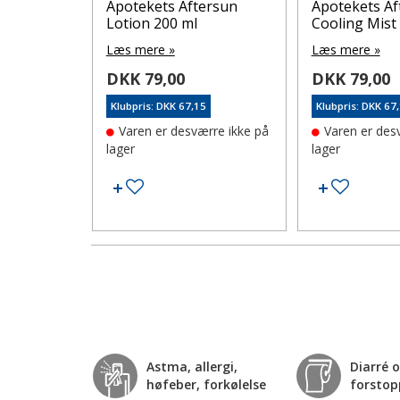
OLSTIFT
Apotekets Aftersun
Apotekets Af
Lotion 200 ml
Cooling Mist
Læs mere »
Læs mere »
DKK 79,00
DKK 79,00
5
Klubpris: DKK 67,15
Klubpris: DKK 67
Varen er desværre ikke på
Varen er des
lager
lager
Tilføj til ønskeseddel
Tilføj til ønskeseddel
Tilføj ti
Astma, allergi,
Diarré 
høfeber, forkølelse
forstop