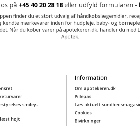
 os på
+45 40 20 28 18
eller udfyld formularen -
ppen finder du et stort udvalg af håndkøbslægemidler, recep
 kendte mærkevarer inden for hudpleje, baby- og børneplej
et. Når du køber varer på apotekeren.dk, handler du med 
Apotek.
Information
onsret
Om apotekeren.dk
 returvarer
Pillepas
estyrelses smiley-
Læs aktuelt sundhedsmagasi
Cookies
læst højt
Bivirkninger