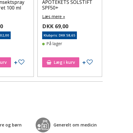
Insektspray
APOTEKETS SOLSTIFT
Apotekets
et 100 ml
SPF50+
Lotion 20
Læs mere »
Læs mere 
00
DKK 69,00
DKK 79,
102,00
Klubpris: DKK 58,65
Klubpris: DK
På lager
Varen er 
lager
Tilføj til ønskeseddel
Tilføj til ønskeseddel
Tilfø
kurv
Læg i kurv
re og børn
Generelt om medicin