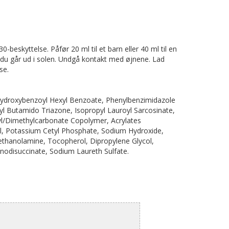
-beskyttelse. Påfør 20 ml til et barn eller 40 ml til en
, du går ud i solen. Undgå kontakt med øjnene. Lad
se.
 Hydroxybenzoyl Hexyl Benzoate, Phenylbenzimidazole
xyl Butamido Triazone, Isopropyl Lauroyl Sarcosinate,
yl/Dimethylcarbonate Copolymer, Acrylates
l, Potassium Cetyl Phosphate, Sodium Hydroxide,
iethanolamine, Tocopherol, Dipropylene Glycol,
nodisuccinate, Sodium Laureth Sulfate.