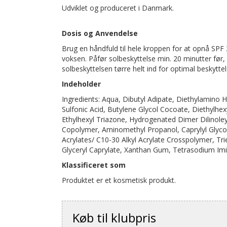
Udviklet og produceret i Danmark.
Dosis og Anvendelse
Brug en håndfuld til hele kroppen for at opnå SPF 30
voksen. Påfør solbeskyttelse min. 20 minutter før
solbeskyttelsen tørre helt ind for optimal beskyttel
Indeholder
Ingredients: Aqua, Dibutyl Adipate, Diethylamino
Sulfonic Acid, Butylene Glycol Cocoate, Diethylhe
Ethylhexyl Triazone, Hydrogenated Dimer Dilinole
Copolymer, Aminomethyl Propanol, Caprylyl Glyco
Acrylates/ C10-30 Alkyl Acrylate Crosspolymer, Tr
Glyceryl Caprylate, Xanthan Gum, Tetrasodium Imi
Klassificeret som
Produktet er et kosmetisk produkt.
Køb til klubpris