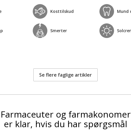
e
Kosttilskud
Mund 
op
Smerter
Solcre
Se flere faglige artikler
Farmaceuter og farmakonomer
er klar, hvis du har spørgsmål