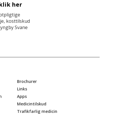
klik her
tpligtige
e, kosttilskud
Lyngby Svane
Brochurer
Links
n
Apps
Medicintilskud
Trafikfarlig medicin