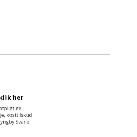
klik her
tpligtige
e, kosttilskud
Lyngby Svane