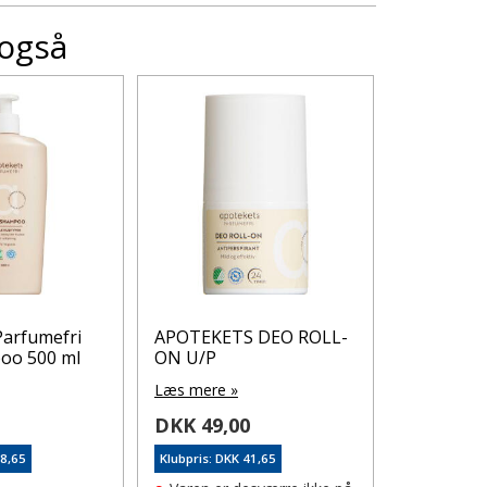
 også
Parfumefri
APOTEKETS DEO ROLL-
Apoteket
oo 500 ml
ON U/P
deodorant
Læs mere »
Læs mere 
0
DKK 49,00
DKK 49,
58,65
Klubpris: DKK 41,65
Klubpris: DK