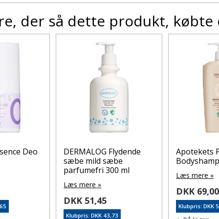
e, der så dette produkt, købte
ssence Deo
DERMALOG Flydende
Apotekets 
sæbe mild sæbe
Bodyshamp
parfumefri 300 ml
Læs mere »
Læs mere »
DKK 69,0
DKK 51,45
,65
Klubpris: DKK 
Klubpris: DKK 43,73