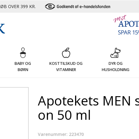
ØB OVER 399 KR.
G
BABY OG
KOSTTILSKUD OG
DYR OG
BØRN
VITAMINER
HUSHOLDNING
Apotekets MEN se
on 50 ml
Varenummer: 223470