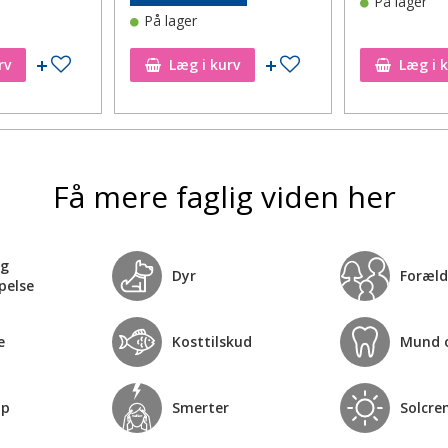
På lager
På lager
Tilføj til ønskeseddel
Tilføj til ønskeseddel
rv
Læg i kurv
Læg i 
Få mere faglig viden her
og
Dyr
Foræld
pelse
e
Kosttilskud
Mund 
op
Smerter
Solcre