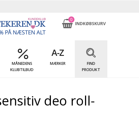
0
INDKØBSKURV
MÅNEDENS
MÆRKER
FIND
KLUBTILBUD
PRODUKT
nsitiv deo roll-