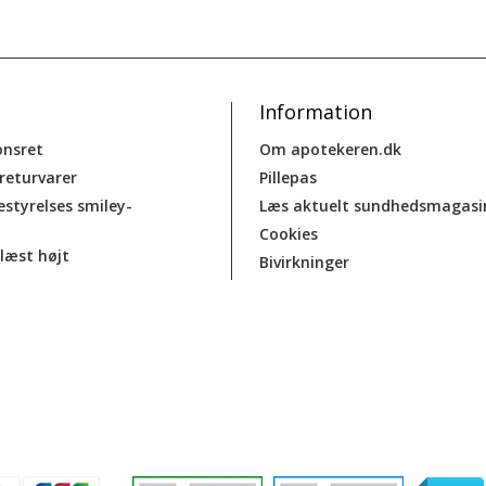
Information
onsret
Om apotekeren.dk
 returvarer
Pillepas
estyrelses smiley-
Læs aktuelt sundhedsmagasi
Cookies
læst højt
Bivirkninger