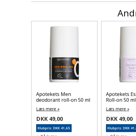
Andr
EO ROLL-
Apotekets Men
Apotekets E
deodorant roll-on 50 ml
Roll-on 50 ml
Læs mere »
Læs mere »
DKK 49,00
DKK 49,00
5
Klubpris: DKK 41,65
Klubpris: DKK 41