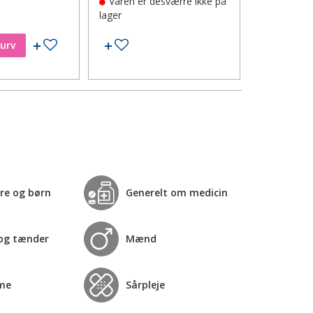
Varen er desværre ikke på
På lager
lager
Tilføj til ønskeseddel
Tilføj til ønskeseddel
kurv
Læg i
re og børn
Generelt om medicin
og tænder
Mænd
me
Sårpleje