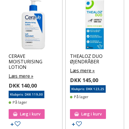
CERAVE
THEALOZ DUO
MOISTURISING
ØJENDRÅBER
LOTION
Læs mere »
Læs mere »
DKK 145,00
DKK 140,00
Klubpris: DKK 123,25
Klubpris: DKK 119,00
På lager
På lager
Læg i kurv
Læg i kurv
Tilføj til ønskeseddel
Tilføj til ønskeseddel