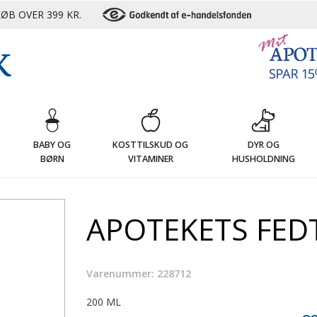
ØB OVER 399 KR.
G
BABY OG
KOSTTILSKUD OG
DYR OG
BØRN
VITAMINER
HUSHOLDNING
APOTEKETS FED
Varenummer: 228712
200 ML