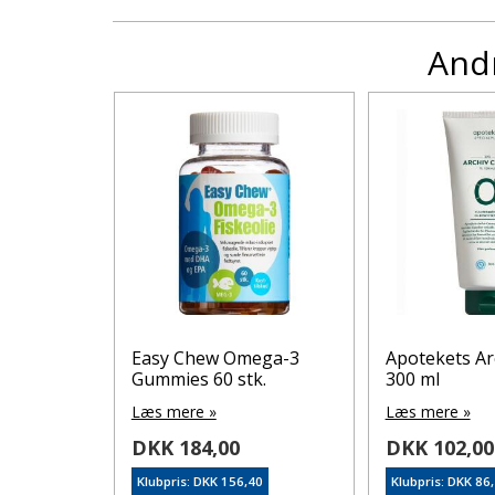
Andr
JUCY
Easy Chew Omega-3
Apotekets Ar
Gummies 60 stk.
300 ml
Læs mere »
Læs mere »
DKK 184,00
DKK 102,00
8
Klubpris: DKK 156,40
Klubpris: DKK 86