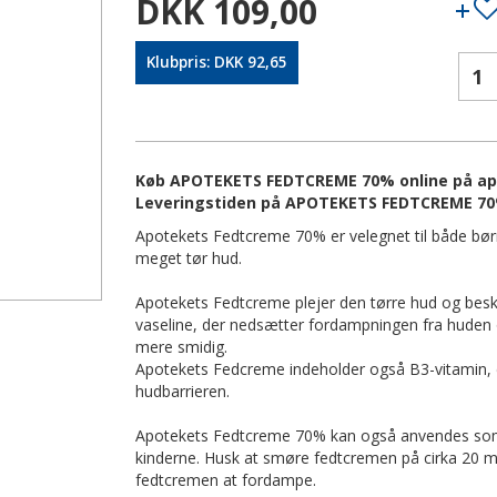
DKK 109,00
Klubpris: DKK 92,65
Køb APOTEKETS FEDTCREME 70% online på apote
Leveringstiden på APOTEKETS FEDTCREME 70%
Apotekets Fedtcreme 70% er velegnet til både børn
meget tør hud.
Apotekets Fedtcreme plejer den tørre hud og besk
vaseline, der nedsætter fordampningen fra hude
mere smidig.
Apotekets Fedcreme indeholder også B3-vitamin, 
hudbarrieren.
Apotekets Fedtcreme 70% kan også anvendes som k
kinderne. Husk at smøre fedtcremen på cirka 20 mi
fedtcremen at fordampe.