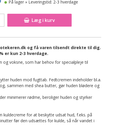
På lager
» Leveringstid: 2-3 hverdage
Læg i kurv
keren.dk og få varen tilsendt direkte til dig.
 er kun 2-3 hverdage.
 og voksne, som har behov for specialpleje til
ytter huden mod fugttab. Fedtcremen indeholder bl.a.
n og, sammen med shea butter, gør huden blødere og
der minimerer rødme, beroliger huden og styrker
uldecreme for at beskytte udsat hud, f.eks. på
nutter før den udsættes for kulde, så når vandet i