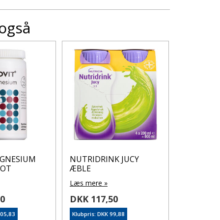
 også
AGNESIUM
NUTRIDRINK JUCY
Easy Che
POT
ÆBLE
Gummies 6
Læs mere »
Læs mere 
50
DKK 117,50
DKK 184
105,83
Klubpris: DKK 99,88
Klubpris: DK