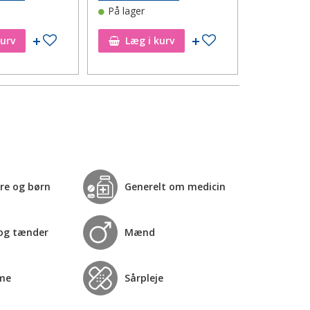
På lager
På lager
Tilføj til ønskeseddel
Tilføj til ønskeseddel
kurv
Læg i kurv
Læg i
re og børn
Generelt om medicin
og tænder
Mænd
me
Sårpleje