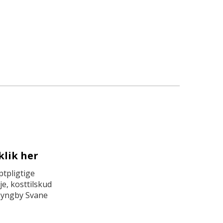
klik her
tpligtige
e, kosttilskud
Lyngby Svane