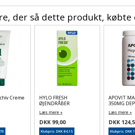
e, der så dette produkt, købte
chiv Creme
HYLO FRESH
APOVIT M
ØJENDRÅBER
350MG DE
Læs mere »
Læs mere »
DKK 99,00
DKK 124,
,70
Klubpris: DKK 84,15
Klubpris: DKK 