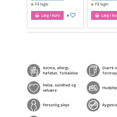
På lager
På lager
Tilføj til ønskeseddel
Tilføj til ønskeseddel
Læg i kurv
Læg i ku
Astma, allergi,
Diarré 
høfeber, forkølelse
forstop
Helse, sundhed og
Hudplej
velvære
Personlig pleje
Rygest