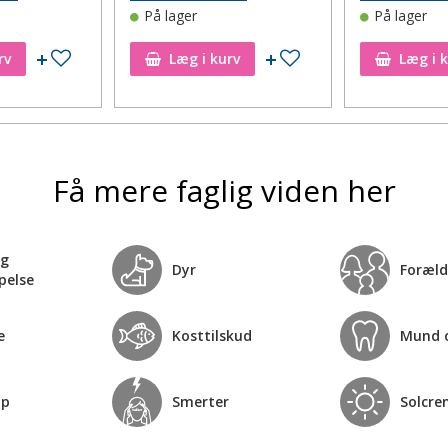
På lager
På lager
Tilføj til ønskeseddel
Tilføj til ønskeseddel
rv
Læg i kurv
Læg i 
Få mere faglig viden her
og
Dyr
Foræld
pelse
e
Kosttilskud
Mund 
op
Smerter
Solcre