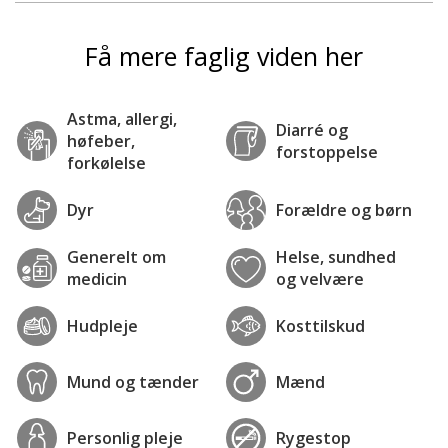
Få mere faglig viden her
Astma, allergi,
Diarré og
høfeber,
forstoppelse
forkølelse
Dyr
Forældre og børn
Generelt om
Helse, sundhed
medicin
og velvære
Hudpleje
Kosttilskud
Mund og tænder
Mænd
Personlig pleje
Rygestop