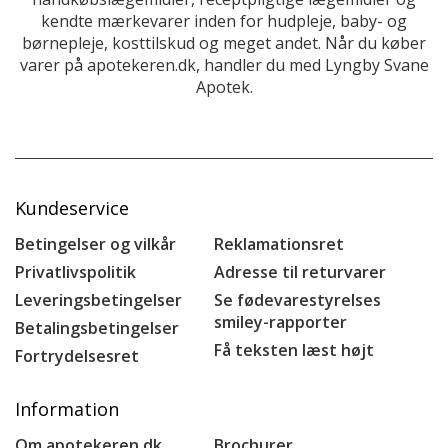
kendte mærkevarer inden for hudpleje, baby- og
børnepleje, kosttilskud og meget andet. Når du køber
varer på apotekeren.dk, handler du med Lyngby Svane
Apotek.
Kundeservice
Betingelser og vilkår
Reklamationsret
Privatlivspolitik
Adresse til returvarer
Leveringsbetingelser
Se fødevarestyrelses
smiley-rapporter
Betalingsbetingelser
Få teksten læst højt
Fortrydelsesret
Information
Om apotekeren.dk
Brochurer