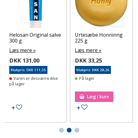
Helosan Original salve
Urtesæbe Honninng
300 g
225 g
Læs mere »
Læs mere »
DKK 131,00
DKK 33,25
Klubpris: DKK 111,35
Klubpris: DKK 28,26
Varen er desværre ikke
På lager
på lager
Læg i kurv
Tilføj til ønskeseddel
Tilføj til ønskeseddel