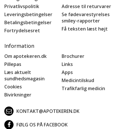
Privatlivspolitik
Adresse til returvarer
Leveringsbetingelser
Se fødevarestyrelses
smiley-rapporter
Betalingsbetingelser
Få teksten læst højt
Fortrydelsesret
Information
Om apotekeren.dk
Brochurer
Pillepas
Links
Læs aktuelt
Apps
sundhedsmagasin
Medicintilskud
Cookies
Trafikfarlig medicin
Bivirkninger
KONTAKT@APOTEKEREN.DK
FØLG OS PÅ FACEBOOK