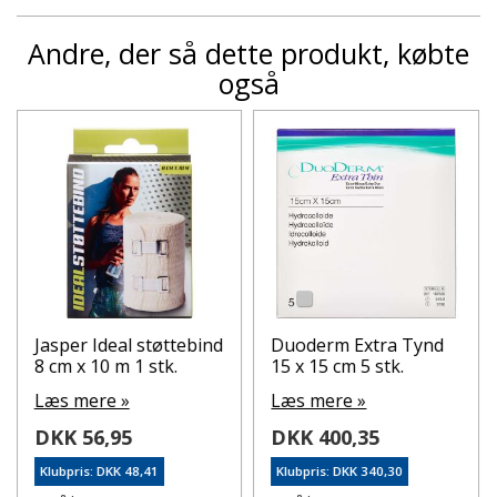
Andre, der så dette produkt, købte
også
Jasper Ideal støttebind
Duoderm Extra Tynd
8 cm x 10 m 1 stk.
15 x 15 cm 5 stk.
Læs mere »
Læs mere »
DKK 56,95
DKK 400,35
Klubpris: DKK 48,41
Klubpris: DKK 340,30