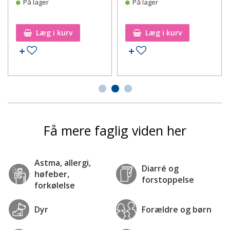
På lager
På lager
Læg i kurv
Læg i kurv
Tilføj til ønskeseddel
Tilføj til ønskeseddel
Få mere faglig viden her
Astma, allergi,
Diarré og
høfeber,
forstoppelse
forkølelse
Dyr
Forældre og børn