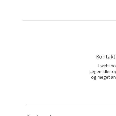
Kontakt
I websho
lægemidler og
og meget and