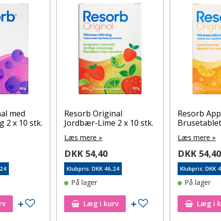
nal med
Resorb Original
Resorb App
2 x 10 stk.
Jordbær-Lime 2 x 10 stk.
Brusetablet 
Læs mere »
Læs mere »
DKK 54,40
DKK 54,4
,24
Klubpris: DKK 46,24
Klubpris: DKK 
På lager
På lager
Tilføj til ønskeseddel
Tilføj til ønskeseddel
rv
Læg i kurv
Læg i 