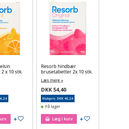
elsin
Resorb hindbær
Jasper br
2 x 10 stk.
brusetabetter 2x 10 stk.
3,8cm x 10
Læs mere »
Læs mere 
0
DKK 54,40
DKK 86,
46,24
Klubpris: DKK 46,24
Klubpris: DK
På lager
På lager
Tilføj til ønskeseddel
Tilføj til ønskeseddel
kurv
Læg i kurv
Læg i