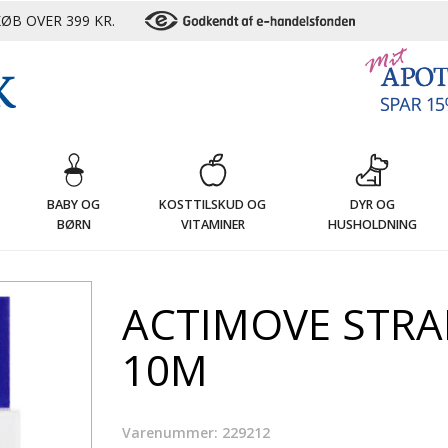
ØB OVER 399 KR.
G
BABY OG
KOSTTILSKUD OG
DYR OG
BØRN
VITAMINER
HUSHOLDNING
ACTIMOVE STRA
10M
Varenummer: 229212