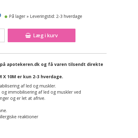
På lager
» Leveringstid: 2-3 hverdage
Læg i kurv
å apotekeren.dk og få varen tilsendt direkte
 X 10M er kun 2-3 hverdage.
abilisering af led og muskler.
te og immobilisering af led og muskler ved
ger og er let at afrive.
vne.
llergiske reaktioner