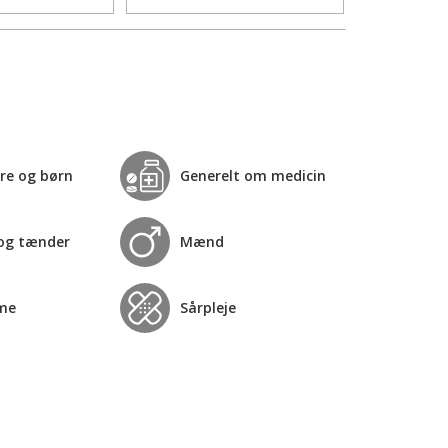
re og børn
Generelt om medicin
og tænder
Mænd
me
Sårpleje