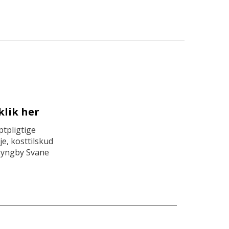
klik her
tpligtige
e, kosttilskud
Lyngby Svane