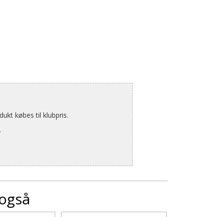
kt købes til klubpris.
.
 også