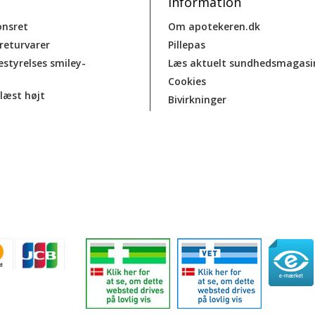
Information
onsret
Om apotekeren.dk
 returvarer
Pillepas
estyrelses smiley-
Læs aktuelt sundhedsmagasi
Cookies
læst højt
Bivirkninger