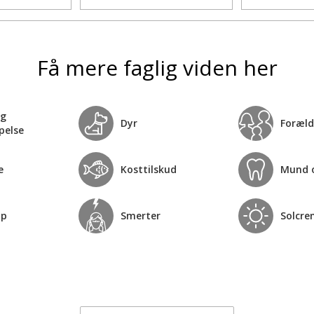
Få mere faglig viden her
og
Dyr
Foræld
pelse
e
Kosttilskud
Mund 
op
Smerter
Solcre