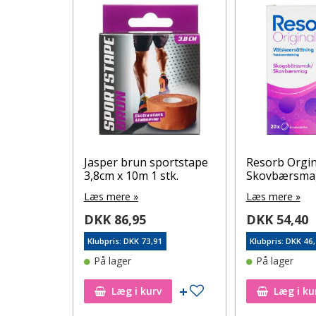
ær
Jasper brun sportstape
Resorb Orgi
2x 10 stk.
3,8cm x 10m 1 stk.
Skovbærsmag 
Læs mere »
Læs mere »
DKK 86,95
DKK 54,40
4
Klubpris: DKK 73,91
Klubpris: DKK 46
På lager
På lager
Tilføj til ønskeseddel
Tilføj til ønskeseddel
Læg i kurv
Læg i ku