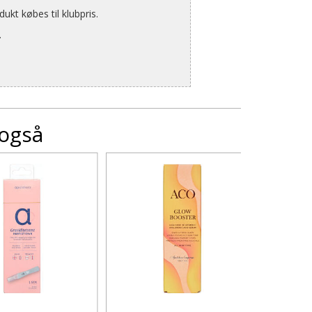
kt købes til klubpris.
.
 også