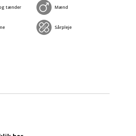
og tænder
Mænd
me
Sårpleje