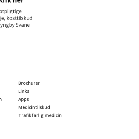
klik her
tpligtige
e, kosttilskud
Lyngby Svane
Brochurer
Links
n
Apps
Medicintilskud
Trafikfarlig medicin