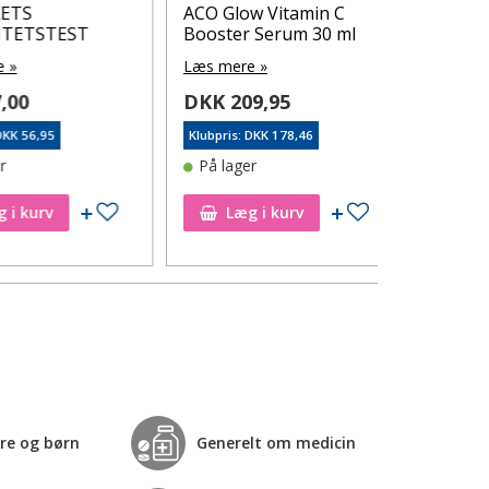
S
ACO Glow Vitamin C
ACO Sooth
TSTEST
Booster Serum 30 ml
Cream 15 
Læs mere »
Læs mere 
0
DKK 209,95
DKK 139
56,95
Klubpris: DKK 178,46
Klubpris: DK
På lager
På lager
Tilføj til ønskeseddel
Tilføj til ønskeseddel
kurv
Læg i kurv
Læg i
re og børn
Generelt om medicin