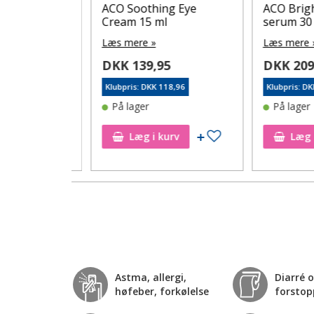
min C
ACO Soothing Eye
ACO Bright B
 30 ml
Cream 15 ml
serum 30 ml
Læs mere »
Læs mere »
DKK 139,95
DKK 209,95
46
Klubpris: DKK 118,96
Klubpris: DKK 17
På lager
På lager
Tilføj til ønskeseddel
Tilføj til ønskeseddel
Læg i kurv
Læg i ku
Astma, allergi,
Diarré 
høfeber, forkølelse
forstop