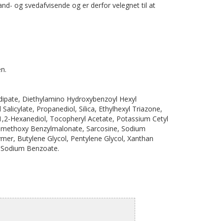
and- og svedafvisende og er derfor velegnet til at
n.
Adipate, Diethylamino Hydroxybenzoyl Hexyl
Salicylate, Propanediol, Silica, Ethylhexyl Triazone,
1,2-Hexanediol, Tocopheryl Acetate, Potassium Cetyl
ydimethoxy Benzylmalonate, Sarcosine, Sodium
mer, Butylene Glycol, Pentylene Glycol, Xanthan
, Sodium Benzoate.