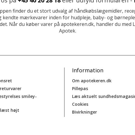
 os på
+45 40 20 28 18
eller udfyld formularen -
ppen finder du et stort udvalg af håndkøbslægemidler, recep
 kendte mærkevarer inden for hudpleje, baby- og børneplej
et. Når du køber varer på apotekeren.dk, handler du med 
Apotek.
Information
onsret
Om apotekeren.dk
 returvarer
Pillepas
estyrelses smiley-
Læs aktuelt sundhedsmagasi
Cookies
læst højt
Bivirkninger