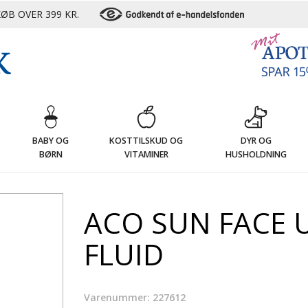
ØB OVER 399 KR.
G
BABY OG
KOSTTILSKUD OG
DYR OG
BØRN
VITAMINER
HUSHOLDNING
ACO SUN FACE U
FLUID
Varenummer: 227612