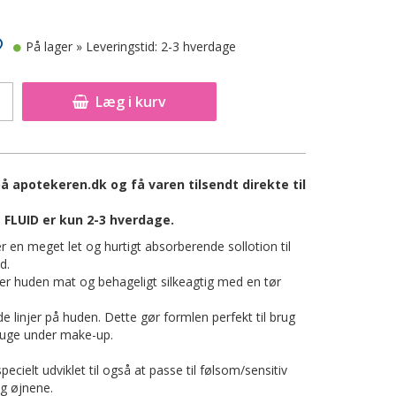
På lager
» Leveringstid: 2-3 hverdage
Læg i kurv
 apotekeren.dk og få varen tilsendt direkte til
FLUID er kun 2-3 hverdage.
r en meget let og hurtigt absorberende sollotion til
d.
der huden mat og behageligt silkeagtig med en tør
de linjer på huden. Dette gør formlen perfekt til brug
ruge under make-up.
pecielt udviklet til også at passe til følsom/sensitiv
ng øjnene.