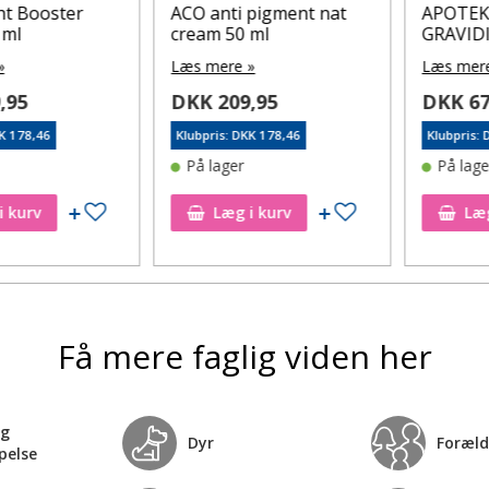
ooster
ACO anti pigment nat
APOTEKET
cream 50 ml
GRAVIDITE
Læs mere »
Læs mere »
DKK 209,95
DKK 67,0
8,46
Klubpris: DKK 178,46
Klubpris: DKK 
På lager
På lager
Tilføj til ønskeseddel
Tilføj til ønskeseddel
rv
Læg i kurv
Læg i 
Få mere faglig viden her
og
Dyr
Foræld
pelse