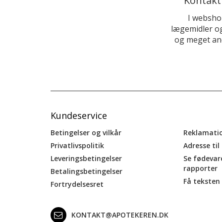
Kontakt
I websho
lægemidler og
og meget and
Kundeservice
Betingelser og vilkår
Reklamati
Privatlivspolitik
Adresse til
Leveringsbetingelser
Se fødevar
rapporter
Betalingsbetingelser
Få teksten 
Fortrydelsesret
KONTAKT@APOTEKEREN.DK