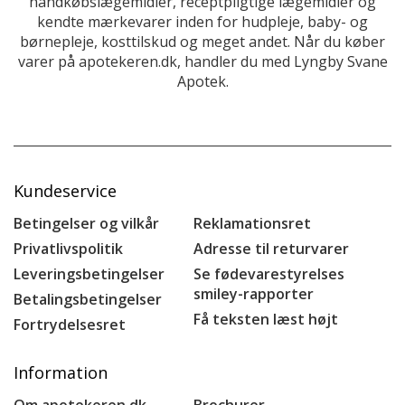
håndkøbslægemidler, receptpligtige lægemidler og
kendte mærkevarer inden for hudpleje, baby- og
børnepleje, kosttilskud og meget andet. Når du køber
varer på apotekeren.dk, handler du med Lyngby Svane
Apotek.
Kundeservice
Betingelser og vilkår
Reklamationsret
Privatlivspolitik
Adresse til returvarer
Leveringsbetingelser
Se fødevarestyrelses
smiley-rapporter
Betalingsbetingelser
Få teksten læst højt
Fortrydelsesret
Information
Om apotekeren.dk
Brochurer