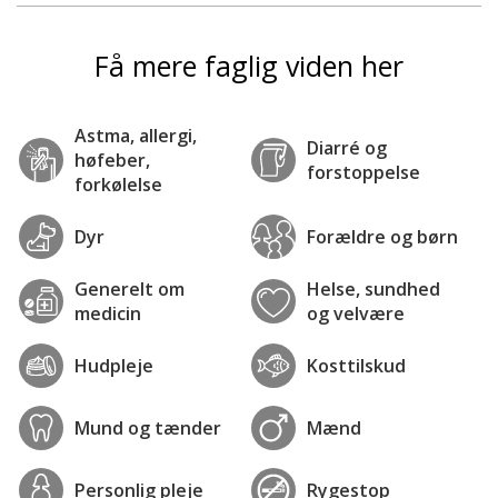
Få mere faglig viden her
Astma, allergi,
Diarré og
høfeber,
forstoppelse
forkølelse
Dyr
Forældre og børn
Generelt om
Helse, sundhed
medicin
og velvære
Hudpleje
Kosttilskud
Mund og tænder
Mænd
Personlig pleje
Rygestop