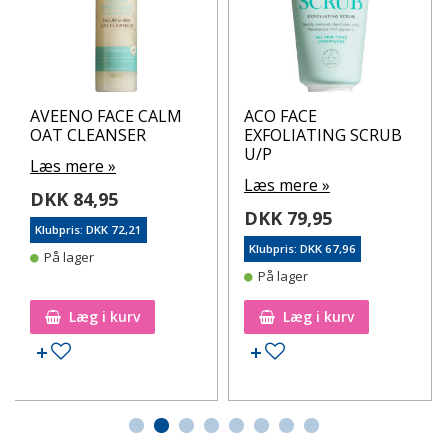
AVEENO FACE CALM
ACO FACE
OAT CLEANSER
EXFOLIATING SCRUB
U/P
Læs mere »
Læs mere »
DKK 84,95
DKK 79,95
Klubpris: DKK 72,21
Klubpris: DKK 67,96
På lager
På lager
Læg i kurv
Læg i kurv
Tilføj til ønskeseddel
Tilføj til ønskeseddel