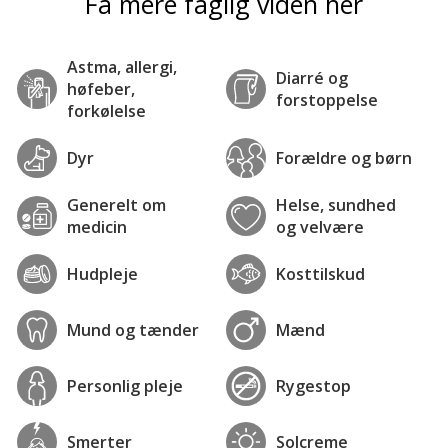
Få mere faglig viden her
Astma, allergi,
Diarré og
høfeber,
forstoppelse
forkølelse
Dyr
Forældre og børn
Generelt om
Helse, sundhed
medicin
og velvære
Hudpleje
Kosttilskud
Mund og tænder
Mænd
Personlig pleje
Rygestop
Smerter
Solcreme