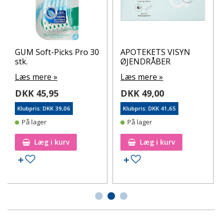
GUM Soft-Picks Pro 30
APOTEKETS VISYN
stk.
ØJENDRÅBER
Læs mere »
Læs mere »
DKK 45,95
DKK 49,00
Klubpris: DKK 39,06
Klubpris: DKK 41,65
På lager
På lager
Læg i kurv
Læg i kurv
Tilføj til ønskeseddel
Tilføj til ønskeseddel