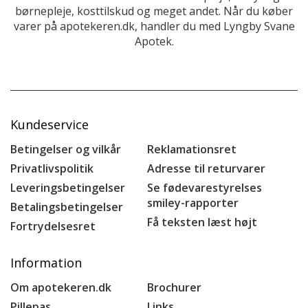
børnepleje, kosttilskud og meget andet. Når du køber
varer på apotekeren.dk, handler du med Lyngby Svane
Apotek.
Kundeservice
Betingelser og vilkår
Reklamationsret
Privatlivspolitik
Adresse til returvarer
Leveringsbetingelser
Se fødevarestyrelses
smiley-rapporter
Betalingsbetingelser
Få teksten læst højt
Fortrydelsesret
Information
Om apotekeren.dk
Brochurer
Pillepas
Links