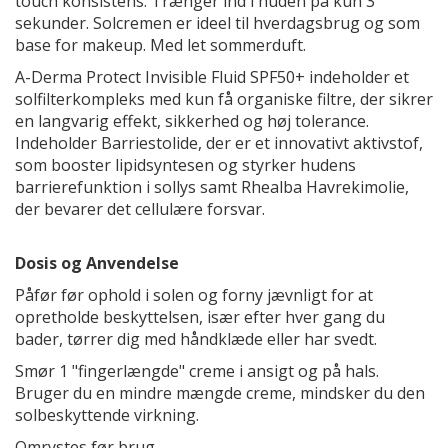
touch konsistens. Trænger ind i huden på kun 3
sekunder. Solcremen er ideel til hverdagsbrug og som
base for makeup. Med let sommerduft.
A-Derma Protect Invisible Fluid SPF50+ indeholder et
solfilterkompleks med kun få organiske filtre, der sikrer
en langvarig effekt, sikkerhed og høj tolerance.
Indeholder Barriestolide, der er et innovativt aktivstof,
som booster lipidsyntesen og styrker hudens
barrierefunktion i sollys samt Rhealba Havrekimolie,
der bevarer det cellulære forsvar.
Dosis og Anvendelse
Påfør før ophold i solen og forny jævnligt for at
opretholde beskyttelsen, især efter hver gang du
bader, tørrer dig med håndklæde eller har svedt.
Smør 1 "fingerlængde" creme i ansigt og på hals.
Bruger du en mindre mængde creme, mindsker du den
solbeskyttende virkning.
Omrystes før brug.