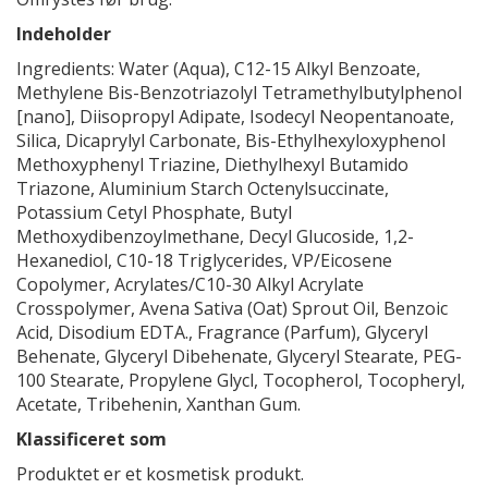
Indeholder
Ingredients: Water (Aqua), C12-15 Alkyl Benzoate,
Methylene Bis-Benzotriazolyl Tetramethylbutylphenol
[nano], Diisopropyl Adipate, Isodecyl Neopentanoate,
Silica, Dicaprylyl Carbonate, Bis-Ethylhexyloxyphenol
Methoxyphenyl Triazine, Diethylhexyl Butamido
Triazone, Aluminium Starch Octenylsuccinate,
Potassium Cetyl Phosphate, Butyl
Methoxydibenzoylmethane, Decyl Glucoside, 1,2-
Hexanediol, C10-18 Triglycerides, VP/Eicosene
Copolymer, Acrylates/C10-30 Alkyl Acrylate
Crosspolymer, Avena Sativa (Oat) Sprout Oil, Benzoic
Acid, Disodium EDTA., Fragrance (Parfum), Glyceryl
Behenate, Glyceryl Dibehenate, Glyceryl Stearate, PEG-
100 Stearate, Propylene Glycl, Tocopherol, Tocopheryl,
Acetate, Tribehenin, Xanthan Gum.
Klassificeret som
Produktet er et kosmetisk produkt.