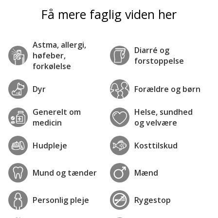
Få mere faglig viden her
Astma, allergi,
Diarré og
høfeber,
forstoppelse
forkølelse
Dyr
Forældre og børn
Generelt om
Helse, sundhed
medicin
og velvære
Hudpleje
Kosttilskud
Mund og tænder
Mænd
Personlig pleje
Rygestop