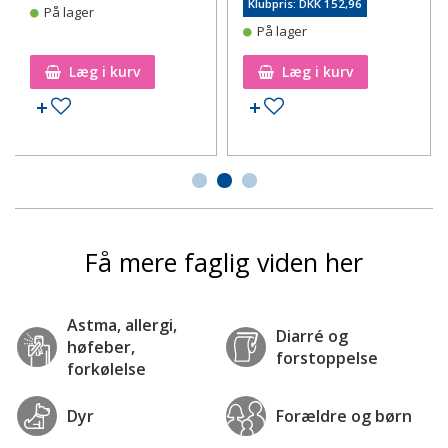
Klubpris: DKK 152,96
På lager
På lager
Læg i kurv
Læg i kurv
Tilføj til ønskeseddel
Tilføj til ønskeseddel
Få mere faglig viden her
Astma, allergi,
Diarré og
høfeber,
forstoppelse
forkølelse
Dyr
Forældre og børn