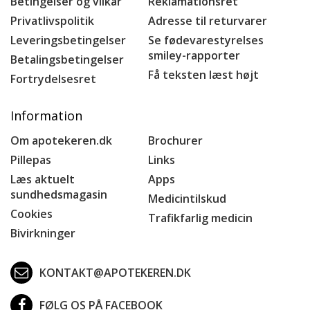
Betingelser og vilkår
Reklamationsret
Privatlivspolitik
Adresse til returvarer
Leveringsbetingelser
Se fødevarestyrelses
smiley-rapporter
Betalingsbetingelser
Få teksten læst højt
Fortrydelsesret
Information
Om apotekeren.dk
Brochurer
Pillepas
Links
Læs aktuelt
Apps
sundhedsmagasin
Medicintilskud
Cookies
Trafikfarlig medicin
Bivirkninger
KONTAKT@APOTEKEREN.DK
FØLG OS PÅ FACEBOOK