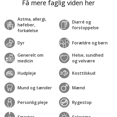
Få mere faglig viden her
Astma, allergi,
Diarré og
høfeber,
forstoppelse
forkølelse
Dyr
Forældre og børn
Generelt om
Helse, sundhed
medicin
og velvære
Hudpleje
Kosttilskud
Mund og tænder
Mænd
Personlig pleje
Rygestop
Smerter
Solcreme