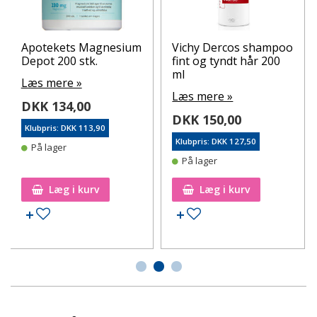
Apotekets Magnesium
Vichy Dercos shampoo
Depot 200 stk.
fint og tyndt hår 200
ml
Læs mere »
Læs mere »
DKK 134,00
DKK 150,00
Klubpris: DKK 113,90
Klubpris: DKK 127,50
På lager
På lager
Læg i kurv
Læg i kurv
Tilføj til ønskeseddel
Tilføj til ønskeseddel