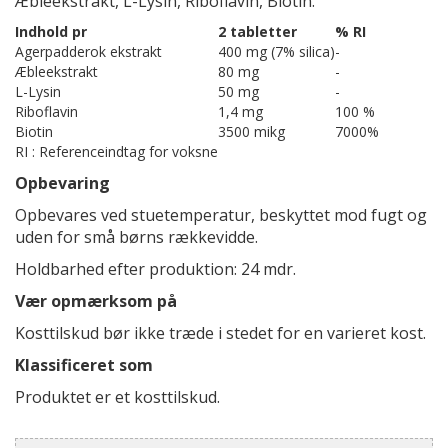
Æbleekstrakt, L-Lysin, Riboflavin, Biotin.
Indhold pr
2 tabletter
% RI
Agerpadderok ekstrakt
400 mg (7% silica)
-
Æbleekstrakt
80 mg
-
L-Lysin
50 mg
-
Riboflavin
1,4 mg
100 %
Biotin
3500 mikg
7000%
RI : Referenceindtag for voksne
Opbevaring
Opbevares ved stuetemperatur, beskyttet mod fugt og
uden for små børns rækkevidde.
Holdbarhed efter produktion: 24 mdr.
Vær opmærksom på
Kosttilskud bør ikke træde i stedet for en varieret kost.
Klassificeret som
Produktet er et kosttilskud.