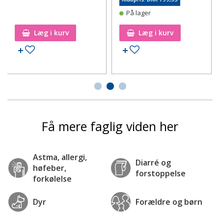
På lager
Læg i kurv
Læg i kurv
Tilføj til ønskeseddel
Tilføj til ønskeseddel
Få mere faglig viden her
Astma, allergi,
Diarré og
høfeber,
forstoppelse
forkølelse
Dyr
Forældre og børn