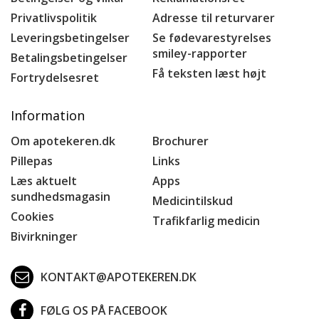
Privatlivspolitik
Adresse til returvarer
Leveringsbetingelser
Se fødevarestyrelses
smiley-rapporter
Betalingsbetingelser
Få teksten læst højt
Fortrydelsesret
Information
Om apotekeren.dk
Brochurer
Pillepas
Links
Læs aktuelt
Apps
sundhedsmagasin
Medicintilskud
Cookies
Trafikfarlig medicin
Bivirkninger
KONTAKT@APOTEKEREN.DK
FØLG OS PÅ FACEBOOK