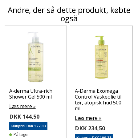
Andre, der så dette produkt, købte
også
A-derma Ultra-rich
A-Derma Exomega
Shower Gel 500 ml
Control Vaskeolie til
tør, atopisk hud 500
Læs mere »
ml
DKK 144,50
Læs mere »
Klubpris: DKK 122,83
DKK 234,50
På lager
Klubpris: DKK 199,33