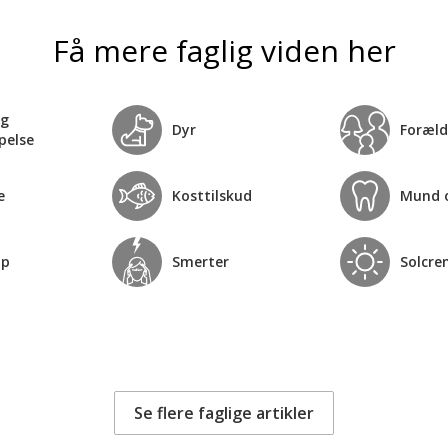
Få mere faglig viden her
og
Dyr
Foræld
pelse
e
Kosttilskud
Mund 
op
Smerter
Solcre
Se flere faglige artikler