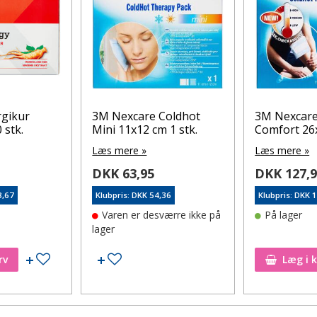
rgikur
3M Nexcare Coldhot
3M Nexcare
 stk.
Mini 11x12 cm 1 stk.
Comfort 26x
Læs mere »
Læs mere »
DKK 63,95
DKK 127,
8,67
Klubpris: DKK 54,36
Klubpris: DKK 
Varen er desværre ikke på
På lager
lager
Tilføj til ønskeseddel
Tilføj til ønskeseddel
rv
Læg i 