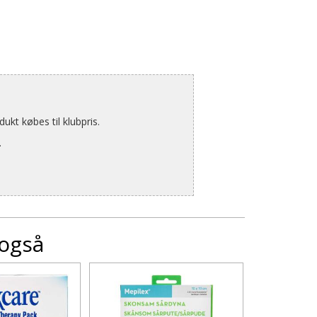
kt købes til klubpris.
.
 også