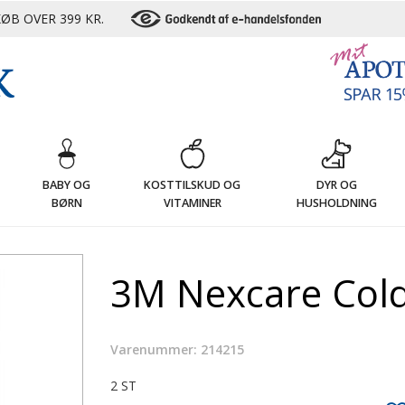
ØB OVER 399 KR.
G
BABY OG
KOSTTILSKUD OG
DYR OG
BØRN
VITAMINER
HUSHOLDNING
3M Nexcare Cold 
Varenummer: 214215
2 ST