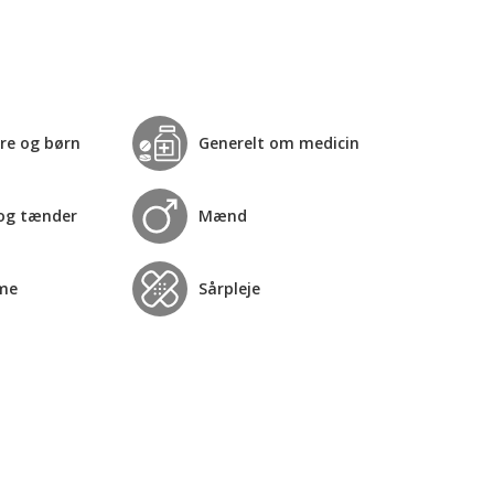
re og børn
Generelt om medicin
og tænder
Mænd
me
Sårpleje