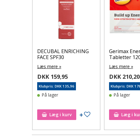
 cm 2 stk.
DECUBAL ENRICHING
Gerimax Ene
FACE SPF30
Tabletter 120
Læs mere »
Læs mere »
DKK 159,95
DKK 210,20
15
Klubpris: DKK 135,96
Klubpris: DKK 17
rre ikke på
På lager
På lager
ønskeseddel
Tilføj til ønskeseddel
Læg i kurv
Læg i ku