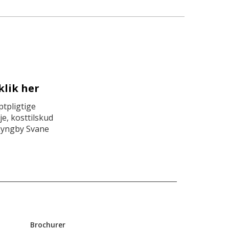
klik her
tpligtige
e, kosttilskud
Lyngby Svane
Brochurer