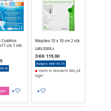
 ColdHot
Mepilex 10 x 10 cm 2 stk.
DECUBAL
11 cm 1 stk.
FACE SPF
Læs mere »
Læs mere 
DKK 119,00
95
DKK 159
Klubpris: DKK 101,15
108,76
Klubpris: DK
Varen er desværre ikke på
På lager
lager
Tilføj til ønskeseddel
Tilføj til ønskeseddel
kurv
Læg i