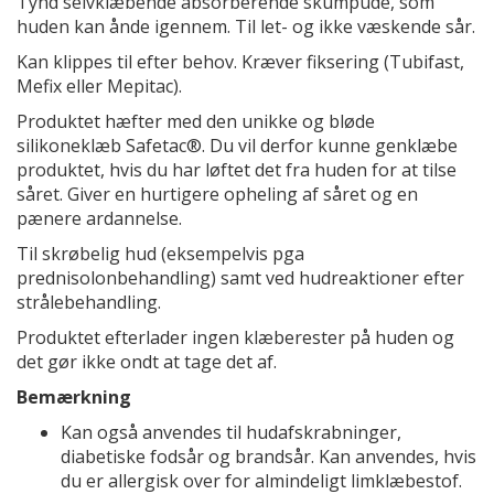
Tynd selvklæbende absorberende skumpude, som
huden kan ånde igennem. Til let- og ikke væskende sår.
Kan klippes til efter behov. Kræver fiksering (Tubifast,
Mefix eller Mepitac).
Produktet hæfter med den unikke og bløde
silikoneklæb Safetac®. Du vil derfor kunne genklæbe
produktet, hvis du har løftet det fra huden for at tilse
såret. Giver en hurtigere opheling af såret og en
pænere ardannelse.
Til skrøbelig hud (eksempelvis pga
prednisolonbehandling) samt ved hudreaktioner efter
strålebehandling.
Produktet efterlader ingen klæberester på huden og
det gør ikke ondt at tage det af.
Bemærkning
Kan også anvendes til hudafskrabninger,
diabetiske fodsår og brandsår. Kan anvendes, hvis
du er allergisk over for almindeligt limklæbestof.