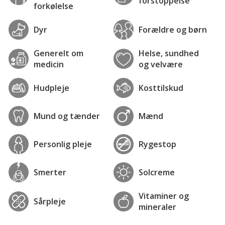
forstoppelse
forkølelse
Dyr
Forældre og børn
Generelt om
Helse, sundhed
medicin
og velvære
Hudpleje
Kosttilskud
Mund og tænder
Mænd
Personlig pleje
Rygestop
Smerter
Solcreme
Vitaminer og
Sårpleje
mineraler