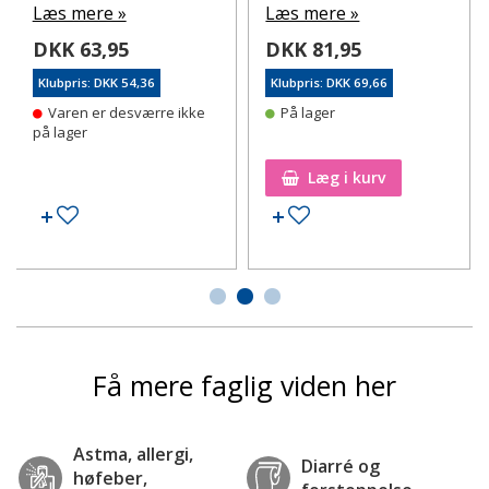
Læs mere »
Læs mere »
DKK 63,95
DKK 81,95
Klubpris: DKK 54,36
Klubpris: DKK 69,66
Varen er desværre ikke
På lager
på lager
Læg i kurv
Tilføj til ønskeseddel
Tilføj til ønskeseddel
Få mere faglig viden her
Astma, allergi,
Diarré og
høfeber,