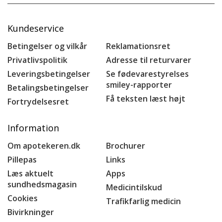
Kundeservice
Betingelser og vilkår
Reklamationsret
Privatlivspolitik
Adresse til returvarer
Leveringsbetingelser
Se fødevarestyrelses
smiley-rapporter
Betalingsbetingelser
Få teksten læst højt
Fortrydelsesret
Information
Om apotekeren.dk
Brochurer
Pillepas
Links
Læs aktuelt
Apps
sundhedsmagasin
Medicintilskud
Cookies
Trafikfarlig medicin
Bivirkninger