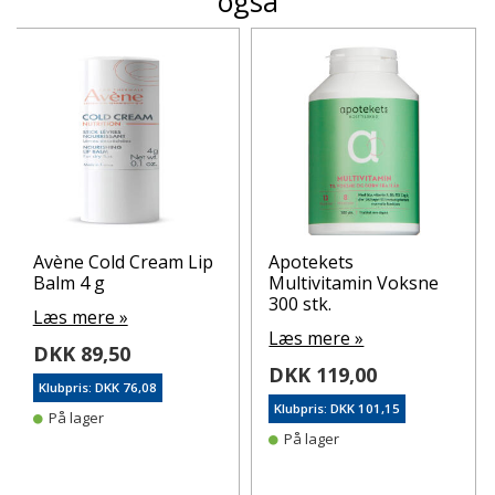
også
Avène Cold Cream Lip
Apotekets
Balm 4 g
Multivitamin Voksne
300 stk.
Læs mere »
Læs mere »
DKK 89,50
DKK 119,00
Klubpris: DKK 76,08
Klubpris: DKK 101,15
På lager
På lager