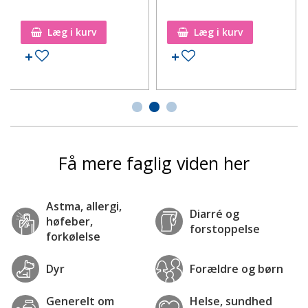
Læg i kurv
Læg i kurv
Tilføj til ønskeseddel
Tilføj til ønskeseddel
Få mere faglig viden her
Astma, allergi,
Diarré og
høfeber,
forstoppelse
forkølelse
Dyr
Forældre og børn
Generelt om
Helse, sundhed