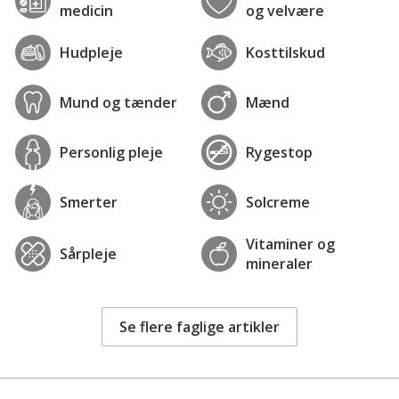
medicin
og velvære
Hudpleje
Kosttilskud
Mund og tænder
Mænd
Personlig pleje
Rygestop
Smerter
Solcreme
Vitaminer og
Sårpleje
mineraler
Se flere faglige artikler