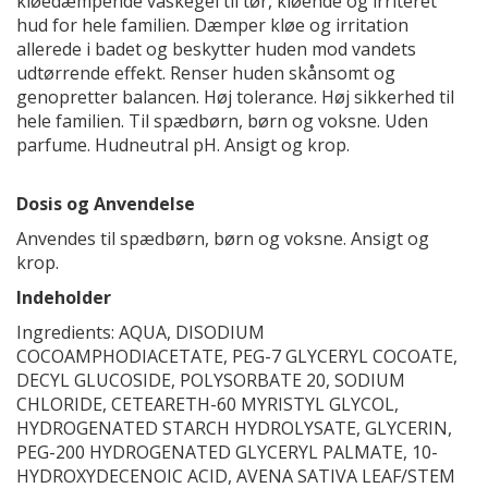
kløedæmpende vaskegel til tør, kløende og irriteret
hud for hele familien. Dæmper kløe og irritation
allerede i badet og beskytter huden mod vandets
udtørrende effekt. Renser huden skånsomt og
genopretter balancen. Høj tolerance. Høj sikkerhed til
hele familien. Til spædbørn, børn og voksne. Uden
parfume. Hudneutral pH. Ansigt og krop.
Dosis og Anvendelse
Anvendes til spædbørn, børn og voksne. Ansigt og
krop.
Indeholder
Ingredients: AQUA, DISODIUM
COCOAMPHODIACETATE, PEG-7 GLYCERYL COCOATE,
DECYL GLUCOSIDE, POLYSORBATE 20, SODIUM
CHLORIDE, CETEARETH-60 MYRISTYL GLYCOL,
HYDROGENATED STARCH HYDROLYSATE, GLYCERIN,
PEG-200 HYDROGENATED GLYCERYL PALMATE, 10-
HYDROXYDECENOIC ACID, AVENA SATIVA LEAF/STEM