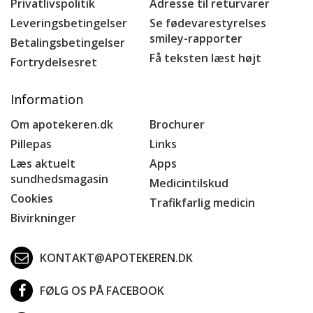
Privatlivspolitik
Adresse til returvarer
Leveringsbetingelser
Se fødevarestyrelses
smiley-rapporter
Betalingsbetingelser
Få teksten læst højt
Fortrydelsesret
Information
Om apotekeren.dk
Brochurer
Pillepas
Links
Læs aktuelt
Apps
sundhedsmagasin
Medicintilskud
Cookies
Trafikfarlig medicin
Bivirkninger
KONTAKT@APOTEKEREN.DK
FØLG OS PÅ FACEBOOK