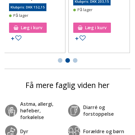
Klubpris: DKK 203,15
Klubpris: DKK 152,15
På lager
På lager
Læg i kurv
Læg i kurv
Tilføj til ønskeseddel
Tilføj til ønskeseddel
Få mere faglig viden her
Astma, allergi,
Diarré og
høfeber,
forstoppelse
forkølelse
Dyr
Forældre og børn