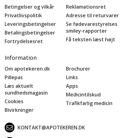
Betingelser og vilkår
Reklamationsret
Privatlivspolitik
Adresse til returvarer
Leveringsbetingelser
Se fødevarestyrelses
smiley-rapporter
Betalingsbetingelser
Få teksten læst højt
Fortrydelsesret
Information
Om apotekeren.dk
Brochurer
Pillepas
Links
Læs aktuelt
Apps
sundhedsmagasin
Medicintilskud
Cookies
Trafikfarlig medicin
Bivirkninger
KONTAKT@APOTEKEREN.DK