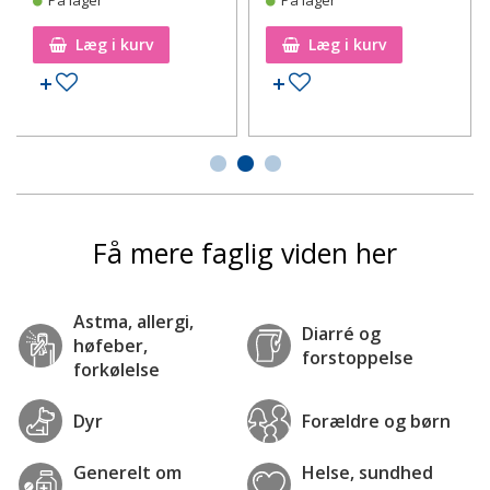
Læg i kurv
Læg i kurv
Tilføj til ønskeseddel
Tilføj til ønskeseddel
Få mere faglig viden her
Astma, allergi,
Diarré og
høfeber,
forstoppelse
forkølelse
Dyr
Forældre og børn
Generelt om
Helse, sundhed