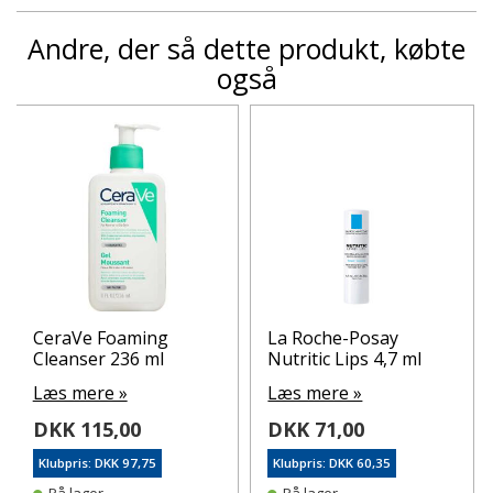
Andre, der så dette produkt, købte
også
CeraVe Foaming
La Roche-Posay
Cleanser 236 ml
Nutritic Lips 4,7 ml
Læs mere »
Læs mere »
DKK 115,00
DKK 71,00
Klubpris: DKK 97,75
Klubpris: DKK 60,35
På lager
På lager