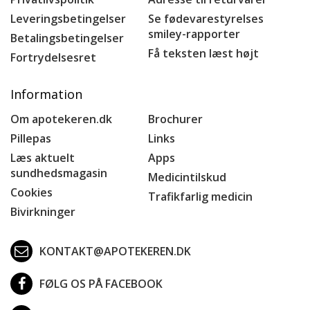
Leveringsbetingelser
Se fødevarestyrelses
smiley-rapporter
Betalingsbetingelser
Få teksten læst højt
Fortrydelsesret
Information
Om apotekeren.dk
Brochurer
Pillepas
Links
Læs aktuelt
Apps
sundhedsmagasin
Medicintilskud
Cookies
Trafikfarlig medicin
Bivirkninger
KONTAKT@APOTEKEREN.DK
FØLG OS PÅ FACEBOOK