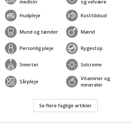
medicin
og velvære
Hudpleje
Kosttilskud
Mund og tænder
Mænd
Personlig pleje
Rygestop
Smerter
Solcreme
Vitaminer og
Sårpleje
mineraler
Se flere faglige artikler