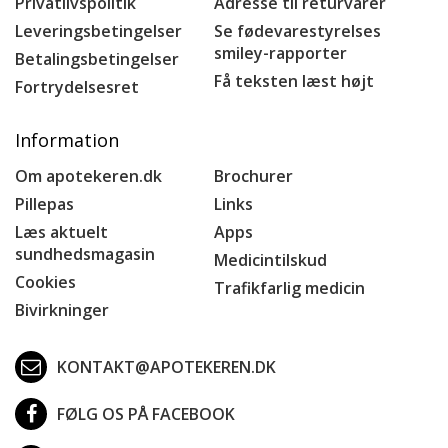
Privatlivspolitik
Adresse til returvarer
Leveringsbetingelser
Se fødevarestyrelses
smiley-rapporter
Betalingsbetingelser
Få teksten læst højt
Fortrydelsesret
Information
Om apotekeren.dk
Brochurer
Pillepas
Links
Læs aktuelt
Apps
sundhedsmagasin
Medicintilskud
Cookies
Trafikfarlig medicin
Bivirkninger
KONTAKT@APOTEKEREN.DK
FØLG OS PÅ FACEBOOK