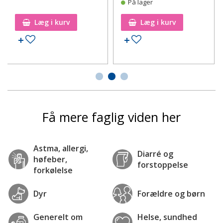
På lager
Læg i kurv
Læg i kurv
Tilføj til ønskeseddel
Tilføj til ønskeseddel
Få mere faglig viden her
Astma, allergi,
Diarré og
høfeber,
forstoppelse
forkølelse
Dyr
Forældre og børn
Generelt om
Helse, sundhed