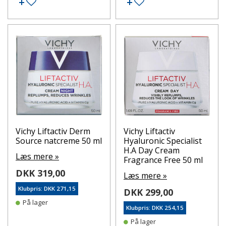
Tilføj til ønskeseddel
Tilføj til ønskeseddel
Vichy Liftactiv Derm
Vichy Liftactiv
Source natcreme 50 ml
Hyaluronic Specialist
H.A Day Cream
Læs mere »
Fragrance Free 50 ml
DKK 319,00
Læs mere »
Klubpris: DKK 271,15
DKK 299,00
På lager
Klubpris: DKK 254,15
På lager