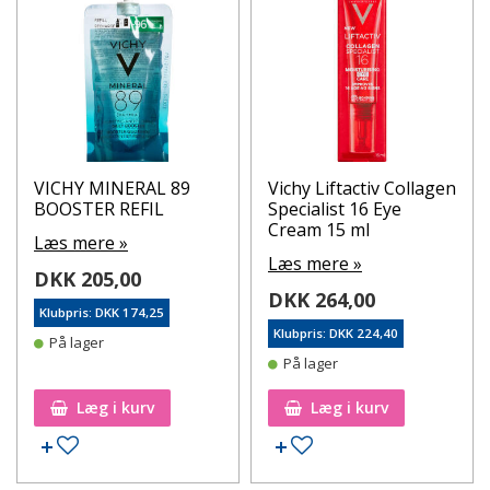
VICHY MINERAL 89
Vichy Liftactiv Collagen
BOOSTER REFIL
Specialist 16 Eye
Cream 15 ml
Læs mere »
Læs mere »
DKK 205,00
DKK 264,00
Klubpris: DKK 174,25
Klubpris: DKK 224,40
På lager
På lager
Læg i kurv
Læg i kurv
Tilføj til ønskeseddel
Tilføj til ønskeseddel