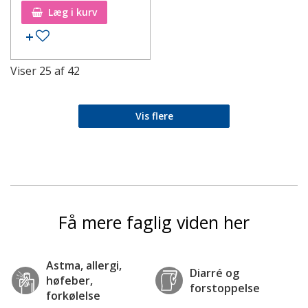
Læg i kurv
Tilføj til ønskeseddel
Viser
25
af
42
Vis flere
Få mere faglig viden her
Astma, allergi,
Diarré og
høfeber,
forstoppelse
forkølelse