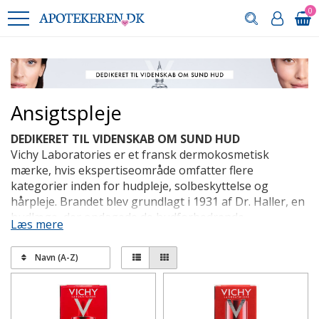
0
Ansigtspleje
DEDIKERET TIL VIDENSKAB OM SUND HUD
Vichy Laboratories er et fransk dermokosmetisk
mærke, hvis ekspertiseområde omfatter flere
kategorier inden for hudpleje, solbeskyttelse og
hårpleje. Brandet blev grundlagt i 1931 af Dr. Haller, en
hudlæge, der opdagede de hudforbedrende
Læs mere
egenskaber i Vichy vulkansk vand. Vandet, som er rigt
på mineraler, er anerkendt for sin evne til at styrke
Navn (A-Z)
hudens barrierefunktion og danner grundlag for
Vichys vision om dermokosmetik: at sætte effektivitet i
højsædet for alle vores produkter og dedikere vores
forskning og innovation til at forbedre hudens synlige