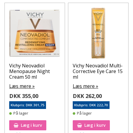
Vichy Neovadiol
Vichy Neovadiol Multi-
Menopause Night
Corrective Eye Care 15
Cream 50 ml
ml
Læs mere »
Læs mere »
DKK 355,00
DKK 262,00
Klubpris: DKK 301,75
Klubpris: DKK 222,70
På lager
På lager
Læg i kurv
Læg i kurv