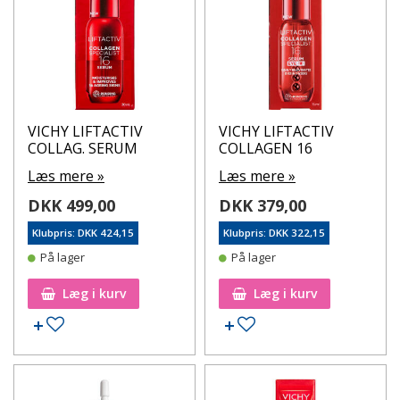
sundhedstegn i alle stadier af kvinders liv.
VICHY LIFTACTIV
VICHY LIFTACTIV
COLLAG. SERUM
COLLAGEN 16
Læs mere »
Læs mere »
DKK 499,00
DKK 379,00
Klubpris: DKK 424,15
Klubpris: DKK 322,15
På lager
På lager
Læg i kurv
Læg i kurv
Tilføj til ønskeseddel
Tilføj til ønskeseddel