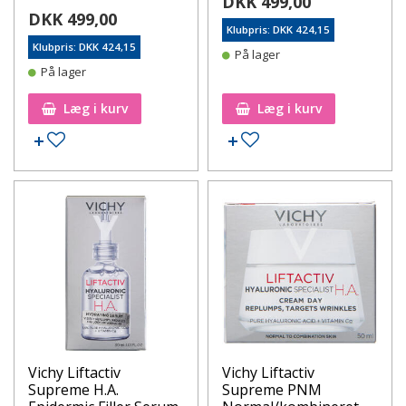
DKK 499,00
DKK 499,00
Klubpris: DKK 424,15
Klubpris: DKK 424,15
På lager
På lager
Læg i kurv
Læg i kurv
Tilføj til ønskeseddel
Tilføj til ønskeseddel
Vichy Liftactiv
Vichy Liftactiv
Supreme H.A.
Supreme PNM