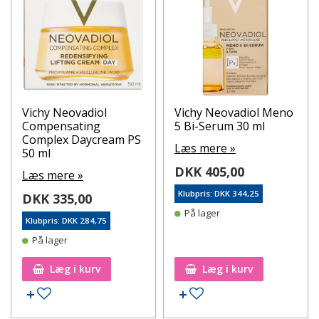
Vichy Neovadiol
Vichy Neovadiol Meno
Compensating
5 Bi-Serum 30 ml
Complex Daycream PS
Læs mere »
50 ml
DKK 405,00
Læs mere »
Klubpris: DKK 344,25
DKK 335,00
På lager
Klubpris: DKK 284,75
På lager
Læg i kurv
Læg i kurv
Tilføj til ønskeseddel
Tilføj til ønskeseddel