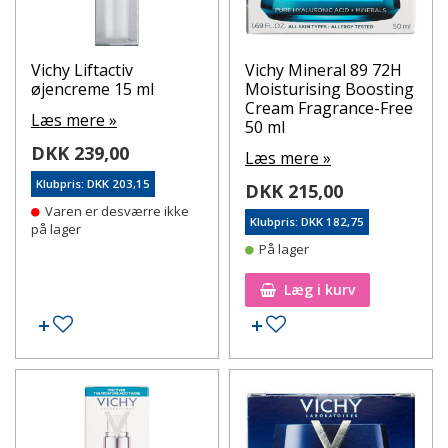
Vichy Liftactiv
Vichy Mineral 89 72H
øjencreme 15 ml
Moisturising Boosting
Cream Fragrance-Free
Læs mere »
50 ml
DKK 239,00
Læs mere »
Klubpris: DKK 203,15
DKK 215,00
Varen er desværre ikke
Klubpris: DKK 182,75
på lager
På lager
Læg i kurv
Tilføj til ønskeseddel
Tilføj til ønskeseddel