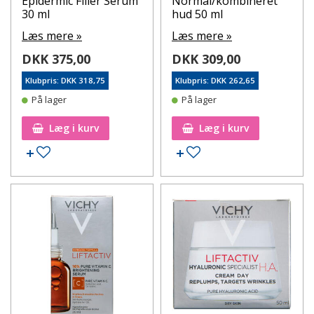
Epidermic Filler Serum
Normal/kombineret
30 ml
hud 50 ml
Læs mere »
Læs mere »
DKK 375,00
DKK 309,00
Klubpris: DKK 318,75
Klubpris: DKK 262,65
På lager
På lager
Læg i kurv
Læg i kurv
Tilføj til ønskeseddel
Tilføj til ønskeseddel