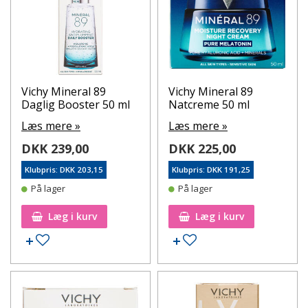
Vichy Mineral 89
Vichy Mineral 89
Daglig Booster 50 ml
Natcreme 50 ml
Læs mere »
Læs mere »
DKK 239,00
DKK 225,00
Klubpris: DKK 203,15
Klubpris: DKK 191,25
På lager
På lager
Læg i kurv
Læg i kurv
Tilføj til ønskeseddel
Tilføj til ønskeseddel