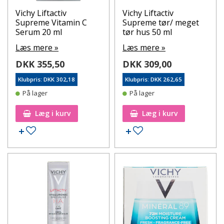
Vichy Liftactiv
Vichy Liftactiv
Supreme Vitamin C
Supreme tør/ meget
Serum 20 ml
tør hus 50 ml
Læs mere »
Læs mere »
DKK 355,50
DKK 309,00
Klubpris: DKK 302,18
Klubpris: DKK 262,65
På lager
På lager
Læg i kurv
Læg i kurv
Tilføj til ønskeseddel
Tilføj til ønskeseddel