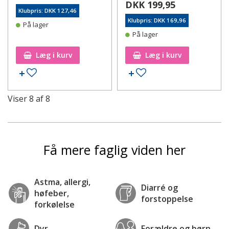
DKK 199,95
Klubpris: DKK 127,46
Klubpris: DKK 169,96
På lager
På lager
Læg i kurv
Læg i kurv
Tilføj til ønskeseddel
Tilføj til ønskeseddel
Viser
8
af
8
Få mere faglig viden her
Astma, allergi,
Diarré og
høfeber,
forstoppelse
forkølelse
Dyr
Forældre og børn