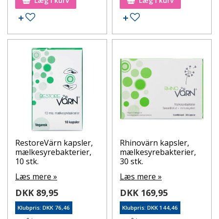
Læg i kurv
Læg i kurv
Tilføj til ønskeseddel
Tilføj til ønskeseddel
RestoreVärn kapsler,
Rhinovärn kapsler,
mælkesyrebakterier,
mælkesyrebakterier,
10 stk.
30 stk.
Læs mere »
Læs mere »
DKK 89,95
DKK 169,95
Klubpris: DKK 76,46
Klubpris: DKK 144,46