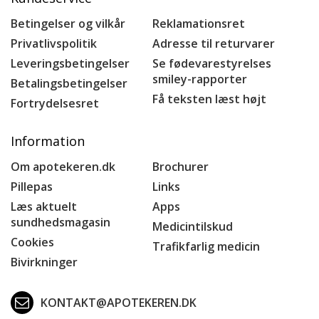
Betingelser og vilkår
Reklamationsret
Privatlivspolitik
Adresse til returvarer
Leveringsbetingelser
Se fødevarestyrelses
smiley-rapporter
Betalingsbetingelser
Få teksten læst højt
Fortrydelsesret
Information
Om apotekeren.dk
Brochurer
Pillepas
Links
Læs aktuelt
Apps
sundhedsmagasin
Medicintilskud
Cookies
Trafikfarlig medicin
Bivirkninger
KONTAKT@APOTEKEREN.DK