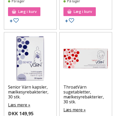
På lager
På lager
Læg i kurv
Læg i kurv
Tilføj til ønskeseddel
Tilføj til ønskeseddel
Senior Värn kapsler,
ThroatVärn
mælkesyrebakterier,
sugetabletter,
30 stk.
mælkesyrebakterier,
30 stk.
Læs mere »
Læs mere »
DKK 149,95