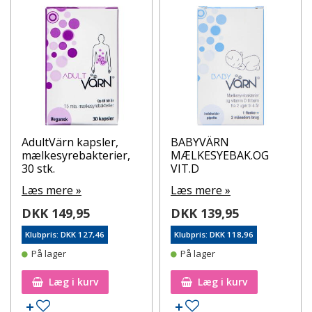
AdultVärn kapsler,
BABYVÄRN
mælkesyrebakterier,
MÆLKESYEBAK.OG
30 stk.
VIT.D
Læs mere »
Læs mere »
DKK 149,95
DKK 139,95
Klubpris: DKK 127,46
Klubpris: DKK 118,96
På lager
På lager
Læg i kurv
Læg i kurv
Tilføj til ønskeseddel
Tilføj til ønskeseddel