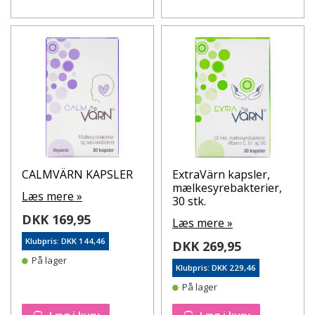
CALMVÄRN KAPSLER
ExtraVärn kapsler,
mælkesyrebakterier,
Læs mere »
30 stk.
DKK 169,95
Læs mere »
Klubpris: DKK 144,46
DKK 269,95
På lager
Klubpris: DKK 229,46
På lager