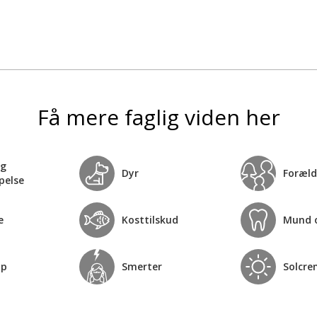
Få mere faglig viden her
og
Dyr
Foræld
pelse
e
Kosttilskud
Mund 
op
Smerter
Solcre