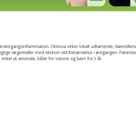
/øregangsinflammation. Otinova virker lokalt udtørrende, kløestillend
tpligtige lægemidler mod ekstern otit/betændelse i øregangen. Patiente
enkel at anvende, både for voksne og børn fra 5 år.