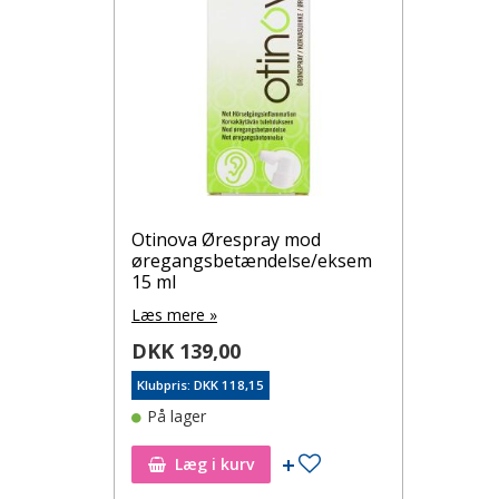
Otinova Ørespray mod
øregangsbetændelse/eksem
15 ml
Læs mere »
DKK 139,00
Klubpris: DKK 118,15
På lager
Tilføj til ønskeseddel
Læg i kurv