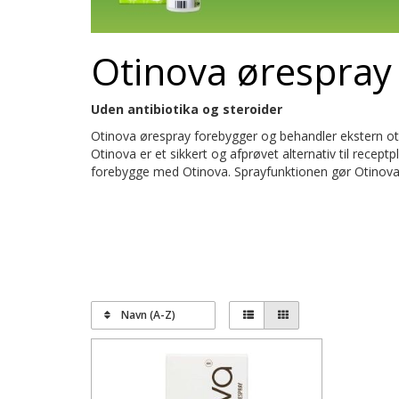
Otinova ørespray
Uden antibiotika og steroider
Otinova ørespray forebygger og behandler ekstern otit
Otinova er et sikkert og afprøvet alternativ til recep
forebygge med Otinova. Sprayfunktionen gør Otinova 
Navn (A-Z)