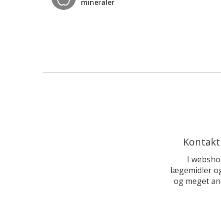
mineraler
Kontakt
I websho
lægemidler og
og meget and