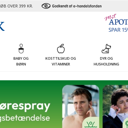
ØB OVER 399 KR.
G
BABY OG
KOSTTILSKUD OG
DYR OG
BØRN
VITAMINER
HUSHOLDNING