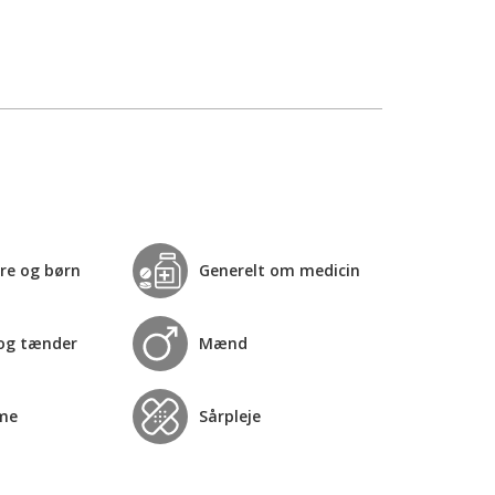
re og børn
Generelt om medicin
og tænder
Mænd
me
Sårpleje