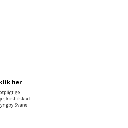
klik her
tpligtige
e, kosttilskud
Lyngby Svane