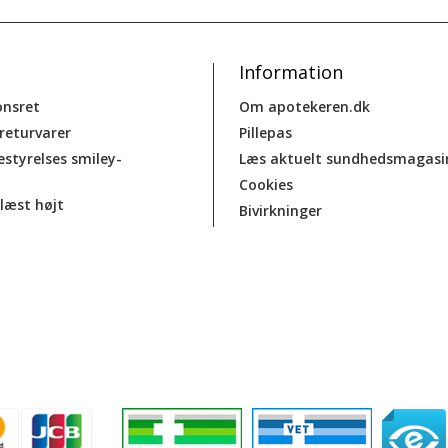
Information
onsret
Om apotekeren.dk
 returvarer
Pillepas
estyrelses smiley-
Læs aktuelt sundhedsmagasi
Cookies
læst højt
Bivirkninger