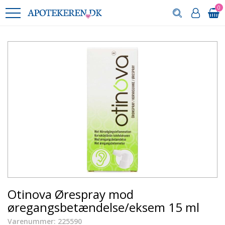
0
Otinova Ørespray mod
øregangsbetændelse/eksem 15 ml
Varenummer: 225590