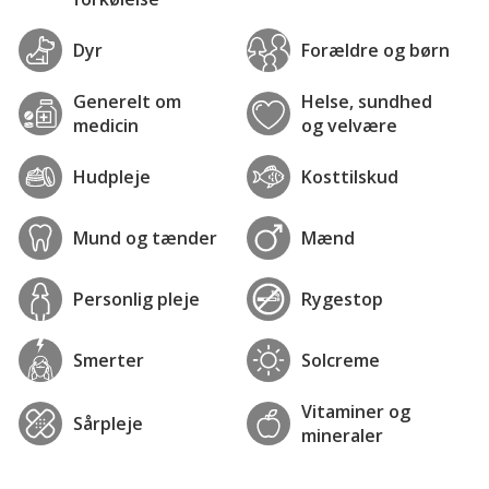
Dyr
Forældre og børn
Generelt om
Helse, sundhed
medicin
og velvære
Hudpleje
Kosttilskud
Mund og tænder
Mænd
Personlig pleje
Rygestop
Smerter
Solcreme
Vitaminer og
Sårpleje
mineraler