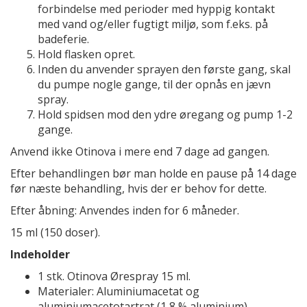
forbindelse med perioder med hyppig kontakt
med vand og/eller fugtigt miljø, som f.eks. på
badeferie.
Hold flasken opret.
Inden du anvender sprayen den første gang, skal
du pumpe nogle gange, til der opnås en jævn
spray.
Hold spidsen mod den ydre øregang og pump 1-2
gange.
Anvend ikke Otinova i mere end 7 dage ad gangen.
Efter behandlingen bør man holde en pause på 14 dage
før næste behandling, hvis der er behov for dette.
Efter åbning: Anvendes inden for 6 måneder.
15 ml (150 doser).
Indeholder
1 stk. Otinova Ørespray 15 ml.
Materialer: Aluminiumacetat og
aluminiumacetotartrat (1,8 % aluminium),