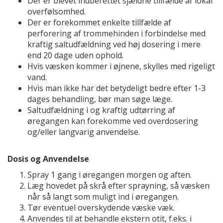
Der er blevet indberettet sjældne tillfælde af lokal
overfølsomhed.
Der er forekommet enkelte tillfælde af
perforering af trommehinden i forbindelse med
kraftig saltudfældning ved høj dosering i mere
end 20 dage uden ophold.
Hvis væsken kommer i øjnene, skylles med rigeligt
vand.
Hvis man ikke har det betydeligt bedre efter 1-3
dages behandling, bør man søge læge.
Saltudfældning i og kraftig udtørring af
øregangen kan forekomme ved overdosering
og/eller langvarig anvendelse.
Dosis og Anvendelse
Spray 1 gang i øregangen morgen og aften.
Læg hovedet på skrå efter sprayning, så væsken
når så langt som muligt ind i øregangen.
Tør eventuel overskydende væske væk.
Anvendes til at behandle ekstern otit, f.eks. i