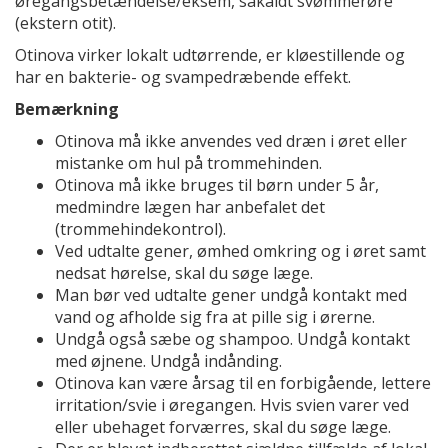
øregangsbetændelse/eksem, såkaldt svømmerøre
(ekstern otit).
Otinova virker lokalt udtørrende, er kløestillende og
har en bakterie- og svampedræbende effekt.
Bemærkning
Otinova må ikke anvendes ved dræn i øret eller
mistanke om hul på trommehinden.
Otinova må ikke bruges til børn under 5 år,
medmindre lægen har anbefalet det
(trommehindekontrol).
Ved udtalte gener, ømhed omkring og i øret samt
nedsat hørelse, skal du søge læge.
Man bør ved udtalte gener undgå kontakt med
vand og afholde sig fra at pille sig i ørerne.
Undgå også sæbe og shampoo. Undgå kontakt
med øjnene. Undgå indånding.
Otinova kan være årsag til en forbigående, lettere
irritation/svie i øregangen. Hvis svien varer ved
eller ubehaget forværres, skal du søge læge.