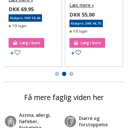
Læs mere »
DKK 69,95
DKK 55,00
Klubpris: DKK 59,46
Klubpris: DKK 46,75
På lager
På lager
Læg i kurv
Læg i kurv
Tilføj til ønskeseddel
Tilføj til ønskeseddel
Få mere faglig viden her
Astma, allergi,
Diarré og
høfeber,
forstoppelse
forkølelse