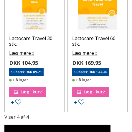
Lactocare Travel 30
Lactocare Travel 60
stk.
stk.
Læs mere »
Læs mere »
DKK 104,95
DKK 169,95
Klubpris: DKK 89,21
Klubpris: DKK 144,46
På lager
På lager
Læg i kurv
Læg i kurv
Tilføj til ønskeseddel
Tilføj til ønskeseddel
Viser
4
af
4