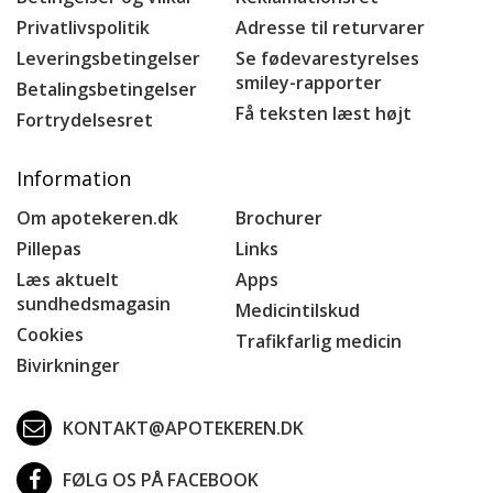
Privatlivspolitik
Adresse til returvarer
Leveringsbetingelser
Se fødevarestyrelses
smiley-rapporter
Betalingsbetingelser
Få teksten læst højt
Fortrydelsesret
Information
Om apotekeren.dk
Brochurer
Pillepas
Links
Læs aktuelt
Apps
sundhedsmagasin
Medicintilskud
Cookies
Trafikfarlig medicin
Bivirkninger
KONTAKT@APOTEKEREN.DK
FØLG OS PÅ FACEBOOK