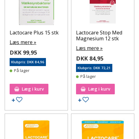
Lactocare Plus 15 stk
Lactocare Stop Med
Magnesium 12 stk
Læs mere »
Læs mere »
DKK 99,95
DKK 84,95
Klubpris: DKK 84,96
Klubpris: DKK 72,21
På lager
På lager
Læg i kurv
Læg i kurv
Tilføj til ønskeseddel
Tilføj til ønskeseddel