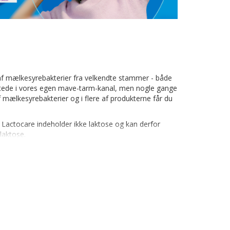
d af mælkesyrebakterier fra velkendte stammer - både
il stede i vores egen mave-tarm-kanal, men nogle gange
f mælkesyrebakterier og i flere af produkterne får du
fra Lactocare indeholder ikke laktose og kan derfor
laktose.
d og vejledning til at få styr på mavens balance.