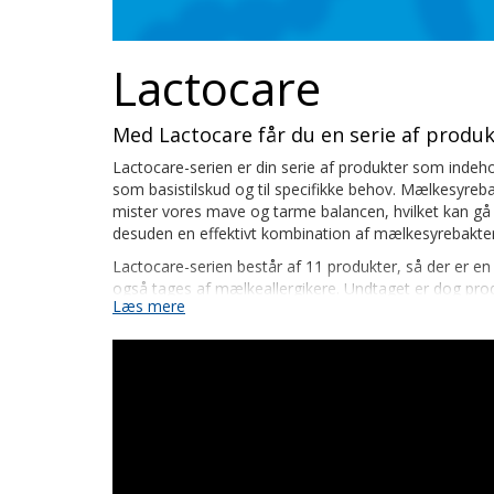
Lactocare
Med Lactocare får du en serie af produk
Lactocare-serien er din serie af produkter som indeh
som basistilskud og til specifikke behov. Mælkesyreba
mister vores mave og tarme balancen, hvilket kan gå u
desuden en effektivt kombination af mælkesyrebakteri
Lactocare-serien består af 11 produkter, så der er en v
også tages af mælkeallergikere. Undtaget er dog prod
Læs mere
Styrk din tarmflora med et godt hverdagstilskud fra La