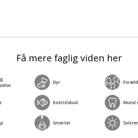
Få mere faglig viden her
og
Dyr
Foræld
pelse
e
Kosttilskud
Mund 
op
Smerter
Solcre