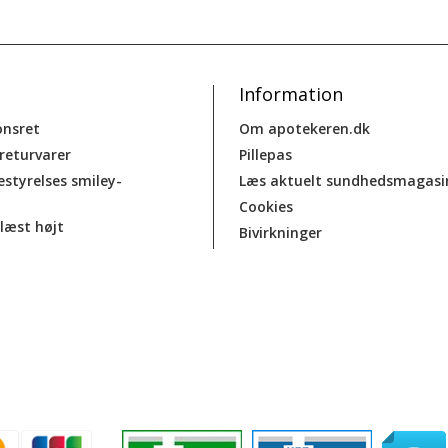
Information
onsret
Om apotekeren.dk
 returvarer
Pillepas
estyrelses smiley-
Læs aktuelt sundhedsmagasi
Cookies
læst højt
Bivirkninger