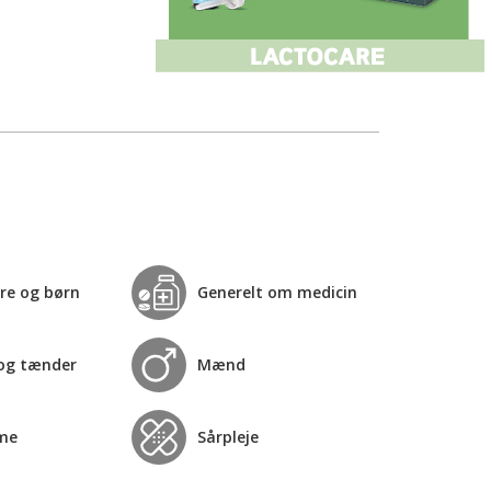
re og børn
Generelt om medicin
og tænder
Mænd
me
Sårpleje