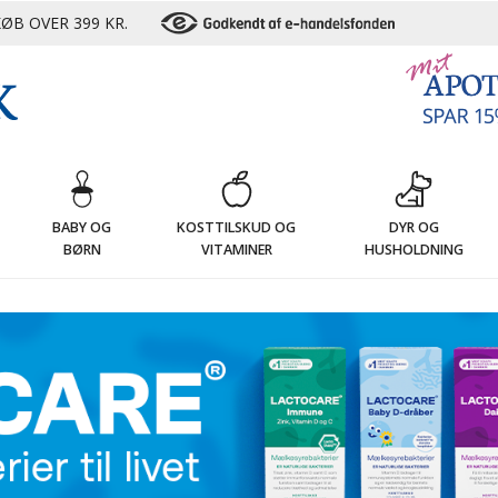
ØB OVER 399 KR.
G
BABY OG
KOSTTILSKUD OG
DYR OG
BØRN
VITAMINER
HUSHOLDNING