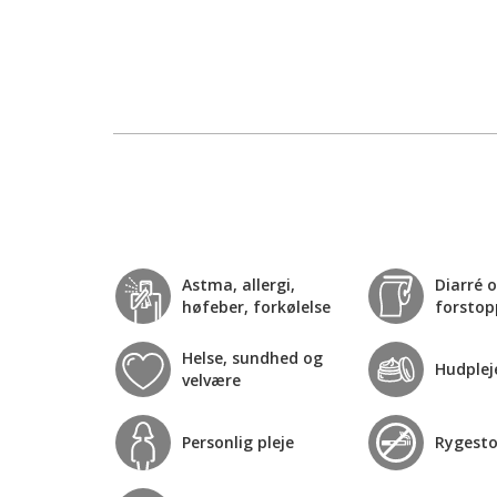
Astma, allergi,
Diarré 
høfeber, forkølelse
forstop
Helse, sundhed og
Hudplej
velvære
Personlig pleje
Rygest