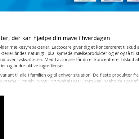
ter, der kan hjælpe din mave i hverdagen
older mælkesyrebakterier. Lactocare giver dig et koncentreret tilsku
kterier findes naturligt i bl.a. syrnede mælkeprodukter og er også t
d over livskvaliteten. Med Lactocare får du et koncentreret tilskud a
er og andre aktive ingredienser.
ariant til alle i familien og til enhver situation. De fleste produkter 
ukterne "Travel", "Stop" og "Rebalance", som kan indeholde spor af 
ctocare - køb online nu, eller kom ind på et af vore apoteker og få rå