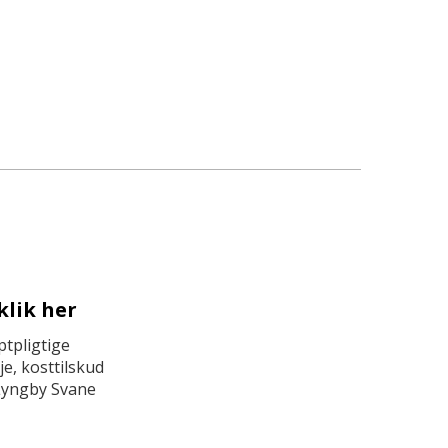
klik her
tpligtige
e, kosttilskud
Lyngby Svane