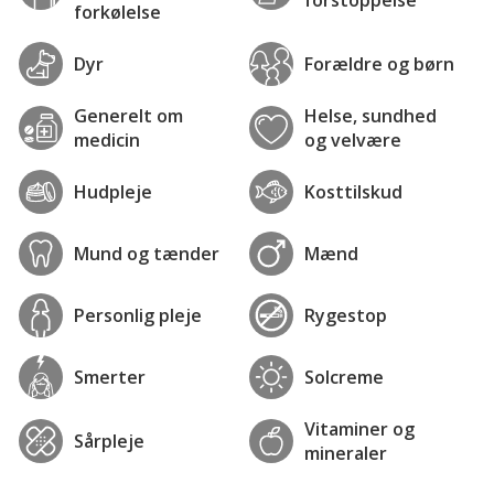
forkølelse
Dyr
Forældre og børn
Generelt om
Helse, sundhed
medicin
og velvære
Hudpleje
Kosttilskud
Mund og tænder
Mænd
Personlig pleje
Rygestop
Smerter
Solcreme
Vitaminer og
Sårpleje
mineraler