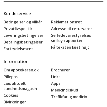
Kundeservice
Betingelser og vilkår
Reklamationsret
Privatlivspolitik
Adresse til returvarer
Leveringsbetingelser
Se fødevarestyrelses
smiley-rapporter
Betalingsbetingelser
Få teksten læst højt
Fortrydelsesret
Information
Om apotekeren.dk
Brochurer
Pillepas
Links
Læs aktuelt
Apps
sundhedsmagasin
Medicintilskud
Cookies
Trafikfarlig medicin
Bivirkninger