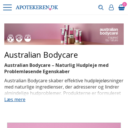
0
Australian Bodycare
Australian Bodycare – Naturlig Hudpleje med
Problemløsende Egenskaber
Australian Bodycare skaber effektive hudplejeløsninger
med naturlige ingredienser, der adresserer og lindrer
almindelige hudproblemer. Produkterne er formuleret
med omhyggeligt udvalgte ingredienser, som er kendt
Læs mere
for deres hudhelende og plejende egenskaber, og som
arbejder sammen for at genoprette og opretholde en
sund hudbalance. De aktive ingredienser tager afsæt i
naturen og fokus på problemløsende egenskaber.