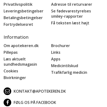
Privatlivspolitik
Adresse til returvarer
Leveringsbetingelser
Se fødevarestyrelses
smiley-rapporter
Betalingsbetingelser
Få teksten læst højt
Fortrydelsesret
Information
Om apotekeren.dk
Brochurer
Pillepas
Links
Læs aktuelt
Apps
sundhedsmagasin
Medicintilskud
Cookies
Trafikfarlig medicin
Bivirkninger
KONTAKT@APOTEKEREN.DK
FØLG OS PÅ FACEBOOK