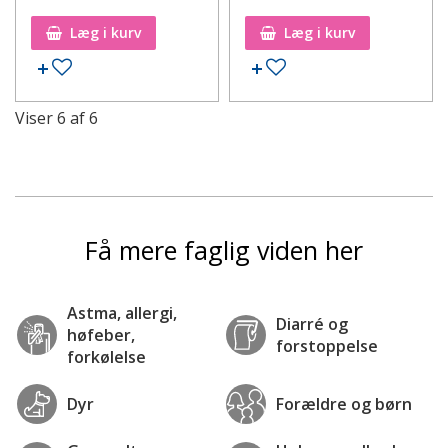
Læg i kurv
Læg i kurv
Tilføj til ønskeseddel
Tilføj til ønskeseddel
Viser
6
af
6
Få mere faglig viden her
Astma, allergi,
Diarré og
høfeber,
forstoppelse
forkølelse
Dyr
Forældre og børn