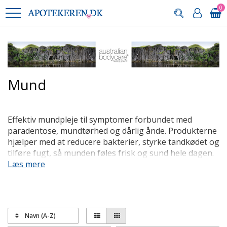
0
Mund
Effektiv mundpleje til symptomer forbundet med
paradentose, mundtørhed og dårlig ånde. Produkterne
hjælper med at reducere bakterier, styrke tandkødet og
tilføre fugt, så munden føles frisk og sund hele dagen.
Ideelle til at opretholde en god mundhygiejne og
Læs mere
forebygge gener.
Produkterne til mundpleje fra Australian Bodycare er
dermatologisk testede, veganske og af højeste kvalitet.
Navn (A-Z)
Herunder finder du udvalget af produkter til mundpleje