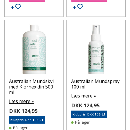
Tilføj til ønskeseddel
Tilføj til ønskeseddel
Australian Mundskyl
Australian Mundspray
med Klorhexidin 500
100 ml
ml
Læs mere »
Læs mere »
DKK 124,95
DKK 124,95
Klubpris: DKK 106,21
Klubpris: DKK 106,21
På lager
På lager