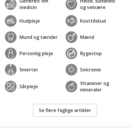
Generelt om
Helse, sundhed
medicin
og velvære
Hudpleje
Kosttilskud
Mund og tænder
Mænd
Personlig pleje
Rygestop
Smerter
Solcreme
Vitaminer og
Sårpleje
mineraler
Se flere faglige artikler