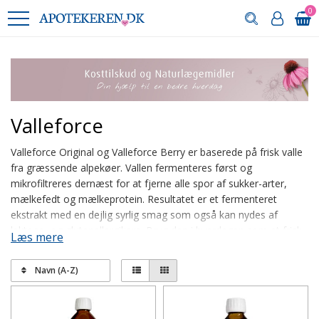
0
Valleforce
Valleforce Original
og Valleforce Berry er baserede på frisk valle
fra græssende alpekøer. Vallen fermenteres først og
mikrofiltreres dernæst for at fjerne alle spor af sukker-arter,
mælkefedt og mælkeprotein. Resultatet er et fermenteret
ekstrakt med en dejlig syrlig smag som også kan nydes af
laktose- og glutenallergikere. Brug den i hverdagen som et frisk
Læs mere
pust og når du ønsker at indtage et fermenteret produkt.
Valleforce
findes i 2 udgaver
Navn (A-Z)
Valleforce Original
som indeholder ren fermenteret valle med et
højt og naturligt indhold af L+ mælkesyre