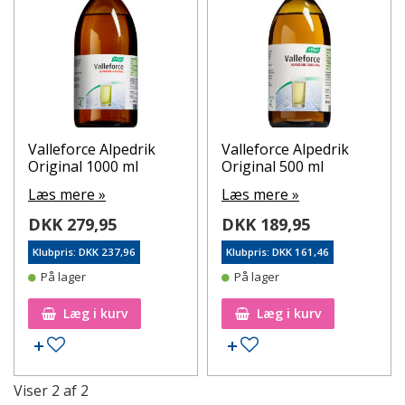
Valleforce Berry
som foruden Valleforce Original også
indeholder juice af aroniabær og granatæble og stevia for en
frisk og frugtig smag samt calcium som bidrager til
fordøjelsesenzymernes normale funktion og en god
mavefornemmelse.
Valleforce Alpedrik
Valleforce Alpedrik
Original 1000 ml
Original 500 ml
Læs mere »
Læs mere »
DKK 279,95
DKK 189,95
Klubpris: DKK 237,96
Klubpris: DKK 161,46
På lager
På lager
Læg i kurv
Læg i kurv
Tilføj til ønskeseddel
Tilføj til ønskeseddel
Viser
2
af
2