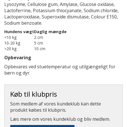
Lysozyme, Cellulose gum, Amylase, Glucose oxidase,
Lactoferrine, Potassium thiocyanate, Sodium chloride,
Lactoperoxidase, Superoxide dismutase, Colour E150,
Sodium benzoate.
Hundens vægt
Daglig mængde
<10 kg
2 cm
10-20 kg
5 cm
>20 kg
10 cm
Opbevaring
Opbevares ved stuetemperatur og utilgængeligt for
børn og dyr.
Køb til klubpris
Som medlem af vores kundeklub kan dette
produkt købes til klubpris.
Læs mere om vores kundeklub og bliv medlem.