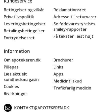
Kundeservice
Betingelser og vilkår
Reklamationsret
Privatlivspolitik
Adresse til returvarer
Leveringsbetingelser
Se fødevarestyrelses
smiley-rapporter
Betalingsbetingelser
Få teksten læst højt
Fortrydelsesret
Information
Om apotekeren.dk
Brochurer
Pillepas
Links
Læs aktuelt
Apps
sundhedsmagasin
Medicintilskud
Cookies
Trafikfarlig medicin
Bivirkninger
KONTAKT@APOTEKEREN.DK