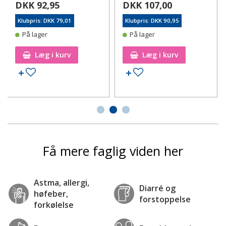
DKK 92,95
DKK 107,00
Klubpris: DKK 79,01
Klubpris: DKK 90,95
På lager
På lager
Læg i kurv
Læg i kurv
Tilføj til ønskeseddel
Tilføj til ønskeseddel
Få mere faglig viden her
Astma, allergi,
Diarré og
høfeber,
forstoppelse
forkølelse