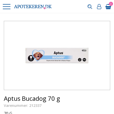
0
Aptus Bucadog 70 g
Varenummer: 212337
70 G