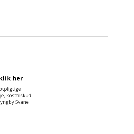
klik her
tpligtige
e, kosttilskud
Lyngby Svane