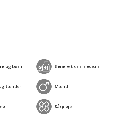
re og børn
Generelt om medicin
og tænder
Mænd
me
Sårpleje