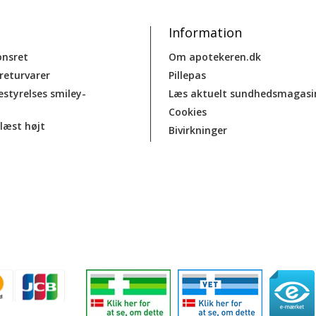
Information
onsret
Om apotekeren.dk
 returvarer
Pillepas
estyrelses smiley-
Læs aktuelt sundhedsmagasi
Cookies
læst højt
Bivirkninger