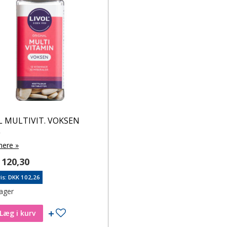
L MULTIVIT. VOKSEN
L
ere »
120,30
is: DKK 102,26
lager
Tilføj til ønskeseddel
Læg i kurv