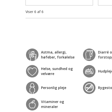
Viser
6
af
6
Astma, allergi,
Diarré 
høfeber, forkølelse
forstop
Helse, sundhed og
Hudplej
velvære
Personlig pleje
Rygest
Vitaminer og
mineraler