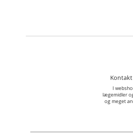
Kontakt
I websho
lægemidler og
og meget and