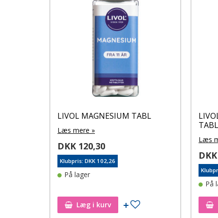
LIVOL MAGNESIUM TABL
LIVO
TAB
Læs mere »
Læs m
DKK 120,30
DKK 
Klubpris: DKK 102,26
Klubpr
På lager
På 
Tilføj til ønskeseddel
Læg i kurv