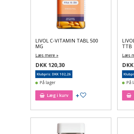
LIVOL C-VITAMIN TABL 500
LIVO
MG
TTB
Læs mere »
Læs m
DKK 120,30
DKK 
Klubpris: DKK 102,26
Klubpr
På lager
På 
Tilføj til ønskeseddel
Læg i kurv