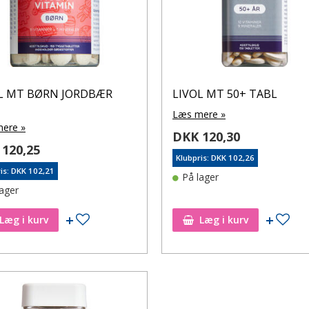
L MT BØRN JORDBÆR
LIVOL MT 50+ TABL
Læs mere »
ere »
DKK 120,30
120,25
Klubpris: DKK 102,26
is: DKK 102,21
På lager
lager
Tilføj til ønskeseddel
Tilf
Læg i kurv
Læg i kurv