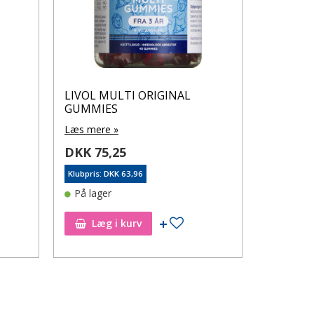
LIVOL MULTI ORIGINAL
GUMMIES
Læs mere »
DKK 75,25
Klubpris: DKK 63,96
På lager
øj til ønskeseddel
Tilføj til ønskeseddel
Læg i kurv