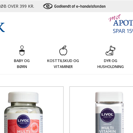
ØB OVER 399 KR.
G
BABY OG
KOSTTILSKUD OG
DYR OG
BØRN
VITAMINER
HUSHOLDNING