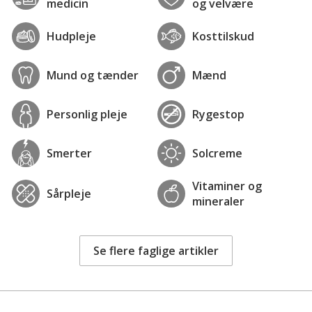
medicin
og velvære
Hudpleje
Kosttilskud
Mund og tænder
Mænd
Personlig pleje
Rygestop
Smerter
Solcreme
Vitaminer og
Sårpleje
mineraler
Se flere faglige artikler