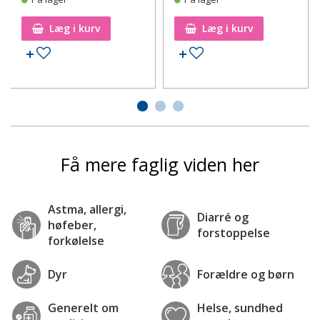
Læg i kurv
Læg i kurv
Tilføj til ønskeseddel
Tilføj til ønskeseddel
Få mere faglig viden her
Astma, allergi,
Diarré og
høfeber,
forstoppelse
forkølelse
Dyr
Forældre og børn
Generelt om
Helse, sundhed