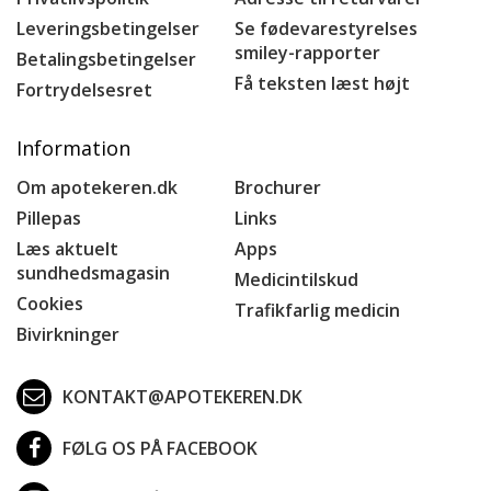
Leveringsbetingelser
Se fødevarestyrelses
smiley-rapporter
Betalingsbetingelser
Få teksten læst højt
Fortrydelsesret
Information
Om apotekeren.dk
Brochurer
Pillepas
Links
Læs aktuelt
Apps
sundhedsmagasin
Medicintilskud
Cookies
Trafikfarlig medicin
Bivirkninger
KONTAKT@APOTEKEREN.DK
FØLG OS PÅ FACEBOOK