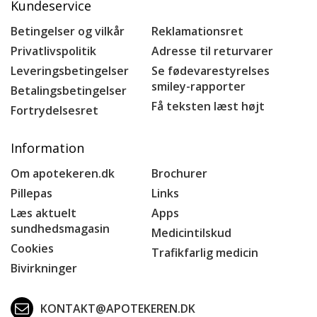
Kundeservice
Betingelser og vilkår
Reklamationsret
Privatlivspolitik
Adresse til returvarer
Leveringsbetingelser
Se fødevarestyrelses
smiley-rapporter
Betalingsbetingelser
Få teksten læst højt
Fortrydelsesret
Information
Om apotekeren.dk
Brochurer
Pillepas
Links
Læs aktuelt
Apps
sundhedsmagasin
Medicintilskud
Cookies
Trafikfarlig medicin
Bivirkninger
KONTAKT@APOTEKEREN.DK