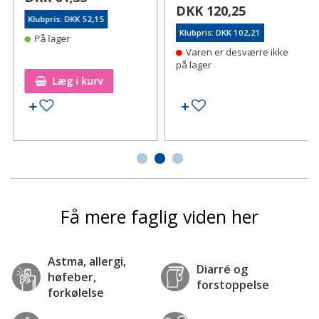
DKK 120,25
Klubpris: DKK 52,15
Klubpris: DKK 102,21
På lager
Varen er desværre ikke
på lager
Læg i kurv
Tilføj til ønskeseddel
Tilføj til ønskeseddel
Få mere faglig viden her
Astma, allergi,
Diarré og
høfeber,
forstoppelse
forkølelse