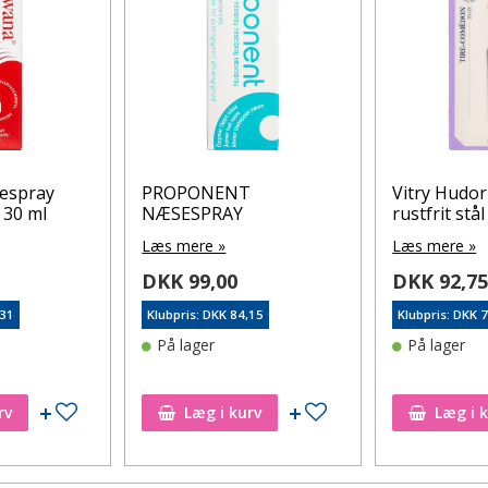
espray
PROPONENT
Vitry Hudor
 30 ml
NÆSESPRAY
rustfrit stål
Læs mere »
Læs mere »
DKK 99,00
DKK 92,7
,31
Klubpris: DKK 84,15
Klubpris: DKK 
På lager
På lager
Tilføj til ønskeseddel
Tilføj til ønskeseddel
rv
Læg i kurv
Læg i 