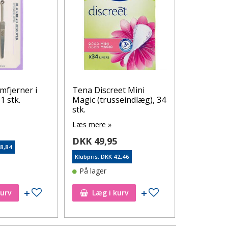
mfjerner i
Tena Discreet Mini
TANDEX 
 1 stk.
Magic (trusseindlæg), 34
Tandbørste
stk.
assortered
Læs mere »
Læs mere 
5
DKK 49,95
DKK 59,
78,84
Klubpris: DKK 42,46
Klubpris: DK
På lager
På lager
Tilføj til ønskeseddel
Tilføj til ønskeseddel
kurv
Læg i kurv
Læg i