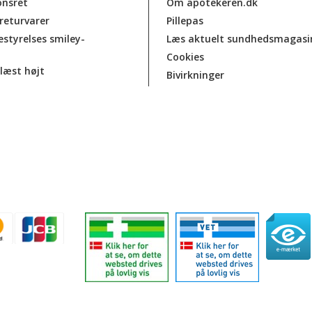
onsret
Om apotekeren.dk
 returvarer
Pillepas
estyrelses smiley-
Læs aktuelt sundhedsmagasi
Cookies
læst højt
Bivirkninger