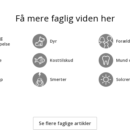
Få mere faglig viden her
og
Dyr
Foræld
pelse
e
Kosttilskud
Mund 
op
Smerter
Solcre
Se flere faglige artikler