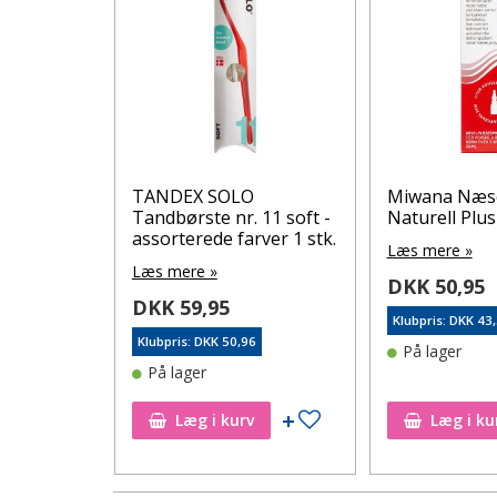
Mini
TANDEX SOLO
Miwana Næs
ndlæg), 34
Tandbørste nr. 11 soft -
Naturell Plus
assorterede farver 1 stk.
Læs mere »
Læs mere »
DKK 50,95
DKK 59,95
Klubpris: DKK 43
6
Klubpris: DKK 50,96
På lager
På lager
Tilføj til ønskeseddel
Tilføj til ønskeseddel
Læg i kurv
Læg i ku