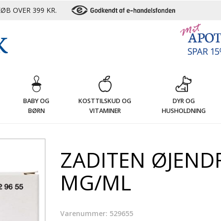
ØB OVER 399 KR.
G
BABY OG
KOSTTILSKUD OG
DYR OG
BØRN
VITAMINER
HUSHOLDNING
ZADITEN ØJENDR
MG/ML
Varenummer: 529655