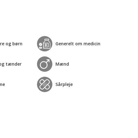
re og børn
Generelt om medicin
og tænder
Mænd
me
Sårpleje