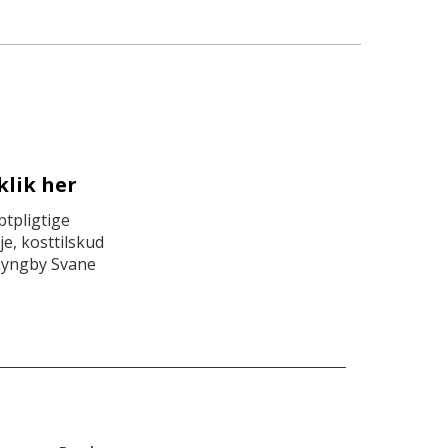
klik her
tpligtige
e, kosttilskud
Lyngby Svane