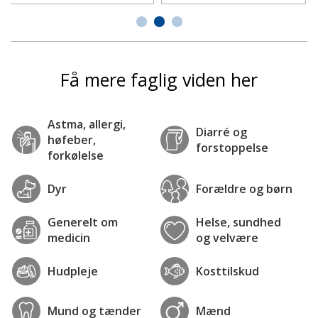
Få mere faglig viden her
Astma, allergi,
Diarré og
høfeber,
forstoppelse
forkølelse
Dyr
Forældre og børn
Generelt om
Helse, sundhed
medicin
og velvære
Hudpleje
Kosttilskud
Mund og tænder
Mænd