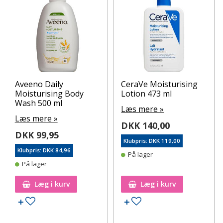
Aveeno Daily
CeraVe Moisturising
Moisturising Body
Lotion 473 ml
Wash 500 ml
Læs mere »
Læs mere »
DKK 140,00
DKK 99,95
Klubpris: DKK 119,00
Klubpris: DKK 84,96
På lager
På lager
Læg i kurv
Læg i kurv
Tilføj til ønskeseddel
Tilføj til ønskeseddel