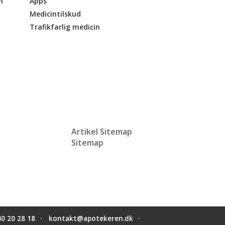
n
Apps
Medicintilskud
Trafikfarlig medicin
Artikel Sitemap
Sitemap
40 20 28 18
kontakt@apotekeren.dk