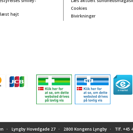
estyrelses smiley-
Læs aktuelt sundhedsmagasi
Cookies
læst højt
Bivirkninger
en
Lyngby Hovedgade 27
2800 Kongens Lyngby
Tlf.
+45 