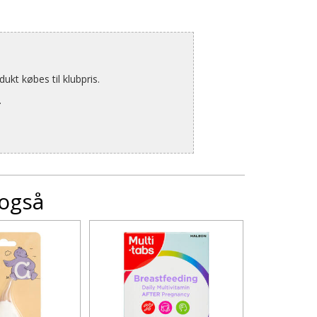
kt købes til klubpris.
.
 også