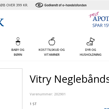
ØB OVER 399 KR.
G
BABY OG
KOSTTILSKUD OG
DYR OG
BØRN
VITAMINER
HUSHOLDNING
Vitry Neglebånds
Varenummer: 202901
1 ST