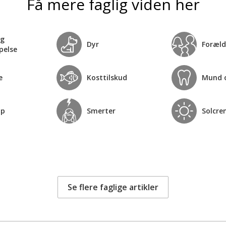
Få mere faglig viden her
og
Dyr
Foræld
pelse
e
Kosttilskud
Mund 
op
Smerter
Solcre
Se flere faglige artikler