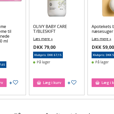
eme
OLIVY BABY CARE
Apotekets 
me til
T/BLESKIFT
næsesuger 
vnede
Læs mere »
Læs mere »
0 ml
DKK 79,00
DKK 59,0
Klubpris: DKK 67,15
Klubpris: DKK 
På lager
På lager
7,65
Tilføj til ønskeseddel
Tilføj til ønskeseddel
rv
Læg i kurv
Læg i 