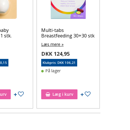
baby
Multi-tabs
Lansinoh
1 stk.
Breastfeeding 30+30 stk
brystvorte
ømme og 
Læs mere »
brystvort
0
DKK 124,95
Læs mere 
50,15
Klubpris: DKK 106,21
DKK 105
På lager
Klubpris: DK
På lager
Tilføj til ønskeseddel
Tilføj til ønskeseddel
kurv
Læg i kurv
Læg i