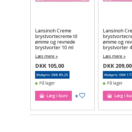
Lansinoh Creme
Lansinoh Cr
 30+30 stk
brystvortecreme til
brystvortecre
ømme og revnede
ømme og re
brystvorter 10 ml
brystvorter 4
Læs mere »
Læs mere »
21
DKK 105,00
DKK 209,00
Klubpris: DKK 89,25
Klubpris: DKK 17
På lager
På lager
Tilføj til ønskeseddel
Tilføj til ønskeseddel
Læg i kurv
Læg i ku