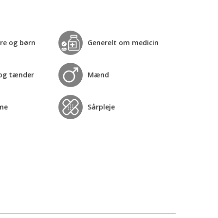
re og børn
Generelt om medicin
og tænder
Mænd
me
Sårpleje