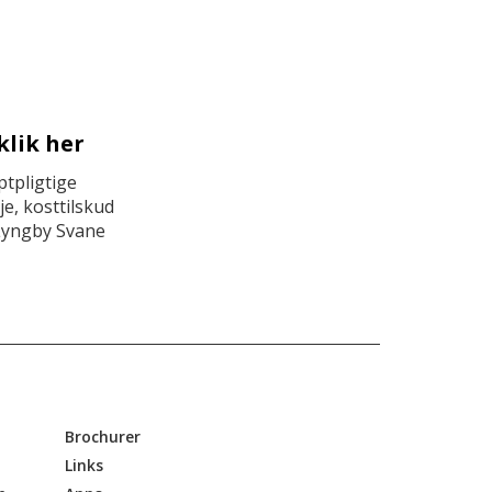
klik her
tpligtige
e, kosttilskud
Lyngby Svane
Brochurer
Links