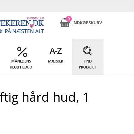
0
INDKØBSKURV
MÅNEDENS
MÆRKER
FIND
KLUBTILBUD
PRODUKT
raftig hård hud, 1