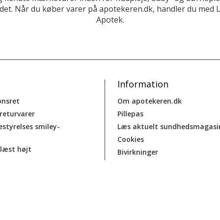
et. Når du køber varer på apotekeren.dk, handler du med 
Apotek.
Information
onsret
Om apotekeren.dk
 returvarer
Pillepas
estyrelses smiley-
Læs aktuelt sundhedsmagasi
Cookies
læst højt
Bivirkninger