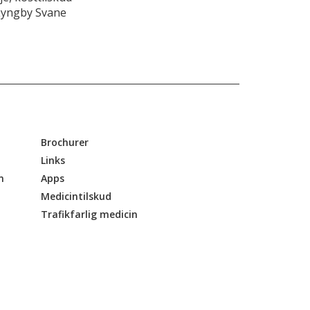
Lyngby Svane
Brochurer
Links
n
Apps
Medicintilskud
Trafikfarlig medicin