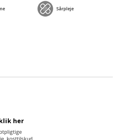
me
Sårpleje
klik her
tpligtige
e, kosttilskud