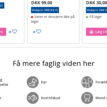
DKK 99,00
DKK 30,0
,21
Klubpris: DKK 84,15
Klubpris: DKK 
Varen er desværre ikke på
På lager
lager
Tilføj til ønskeseddel
Tilføj til ønskeseddel
rv
Læg i 
Få mere faglig viden her
og
Dyr
Foræld
pelse
e
Kosttilskud
Mund 