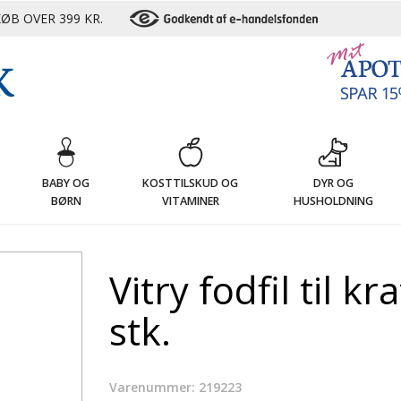
ØB OVER 399 KR.
G
BABY OG
KOSTTILSKUD OG
DYR OG
BØRN
VITAMINER
HUSHOLDNING
Vitry fodfil til k
stk.
Varenummer: 219223