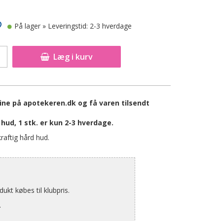
På lager
» Leveringstid: 2-3 hverdage
Læg i kurv
online på apotekeren.dk og få varen tilsendt
d hud, 1 stk. er kun 2-3 hverdage.
kraftig hård hud.
kt købes til klubpris.
.