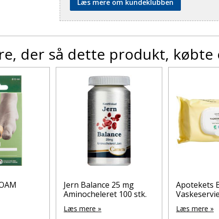
Læs mere om kundeklubben
e, der så dette produkt, købte
FOAM
Jern Balance 25 mg
Apotekets 
Aminocheleret 100 stk.
Vaskeservie
Læs mere »
Læs mere »