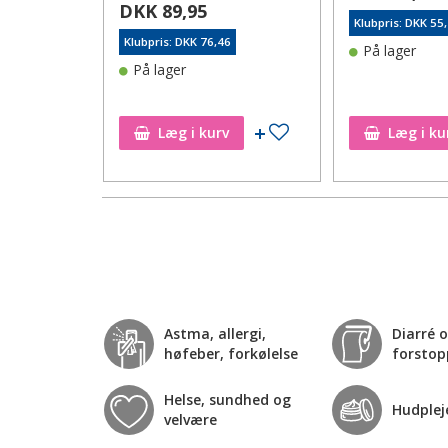
DKK 89,95
Klubpris: DKK 55
Klubpris: DKK 76,46
På lager
86
På lager
Tilføj til ønskeseddel
Tilføj til ønskeseddel
Læg i kurv
Læg i ku
Astma, allergi,
Diarré 
høfeber, forkølelse
forstop
Helse, sundhed og
Hudplej
velvære