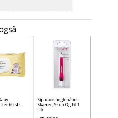
 også
Baby
Sipacare neglebånds-
MABS TÅ
tter 60 stk.
Skærer, Skub Og Fil 1
TUBE M
stk.
Læs mere 
Læs mere »