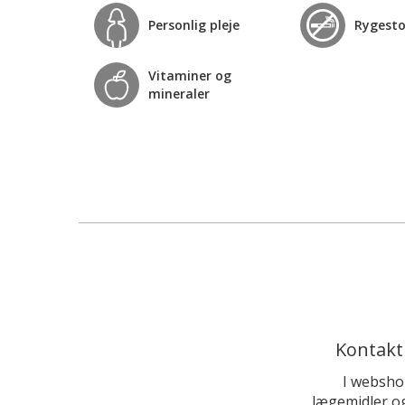
Personlig pleje
Rygest
Vitaminer og
mineraler
Kontakt
I websho
lægemidler og