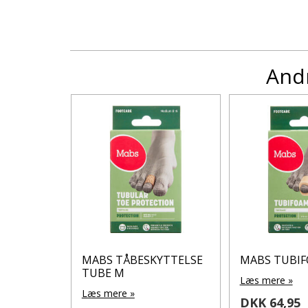
Andr
ebånds-
MABS TÅBESKYTTELSE
MABS TUBI
g Fil 1
TUBE M
Læs mere »
Læs mere »
DKK 64,95