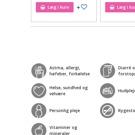
Tilføj til ønskeseddel
Tilføj til ønskeseddel
Læg i kurv
Læg i ku
Astma, allergi,
Diarré 
høfeber, forkølelse
forstop
Helse, sundhed og
Hudplej
velvære
Personlig pleje
Rygest
Vitaminer og
mineraler