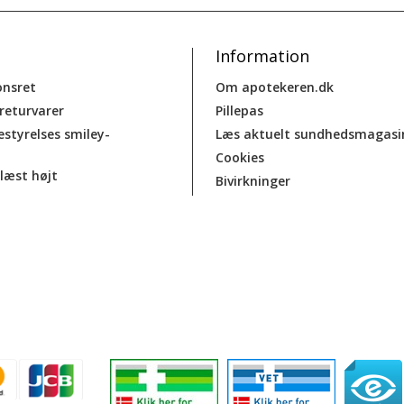
Information
onsret
Om apotekeren.dk
 returvarer
Pillepas
estyrelses smiley-
Læs aktuelt sundhedsmagasi
Cookies
læst højt
Bivirkninger