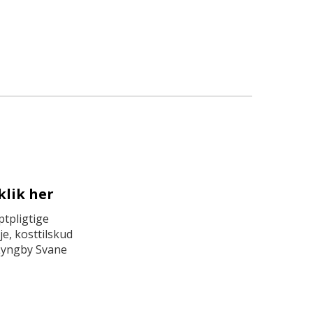
klik her
tpligtige
e, kosttilskud
Lyngby Svane