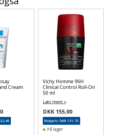
 også
osay
Vichy Homme 96H
Vichy Ant
Hand Cream
Clinical Control Roll-On
deodorant
50 ml
50 ml
Læs mere »
Læs mere 
00
DKK 155,00
DKK 139
122,40
Klubpris: DKK 131,75
Klubpris: DK
På lager
På lager