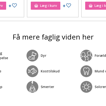
Tilføj til ønskeseddel
Tilføj til ønskeseddel
rv
Læg i kurv
Læg i 
Få mere faglig viden her
og
Dyr
Foræld
pelse
e
Kosttilskud
Mund 
op
Smerter
Solcre