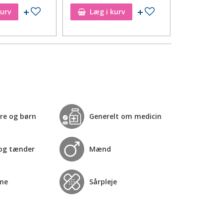
Tilføj til ønskeseddel
Tilføj til ønskeseddel
kurv
Læg i kurv
Læg i
re og børn
Generelt om medicin
og tænder
Mænd
me
Sårpleje