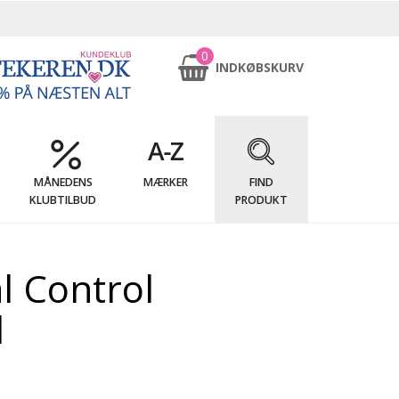
0
INDKØBSKURV
MÅNEDENS
MÆRKER
FIND
KLUBTILBUD
PRODUKT
al Control
l