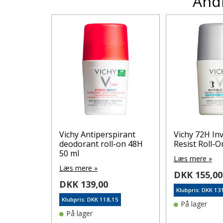
Andr
96H
Vichy Antiperspirant
Vichy 72H Inv
l Roll-On
deodorant roll-on 48H
Resist Roll-O
50 ml
Læs mere »
Læs mere »
DKK 155,00
DKK 139,00
Klubpris: DKK 13
75
Klubpris: DKK 118,15
På lager
På lager