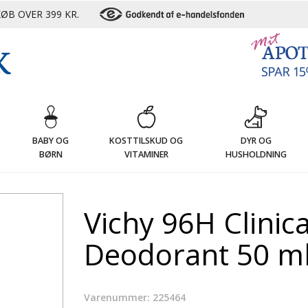
ØB OVER 399 KR.
G
BABY OG
KOSTTILSKUD OG
DYR OG
BØRN
VITAMINER
HUSHOLDNING
Vichy 96H Clinic
Deodorant 50 m
Varenummer: 225464