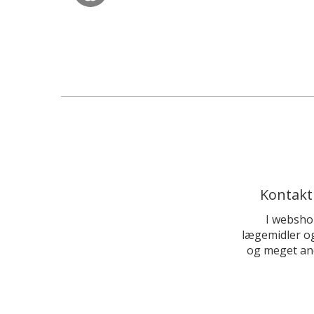
Kontakt
I websho
lægemidler og
og meget and