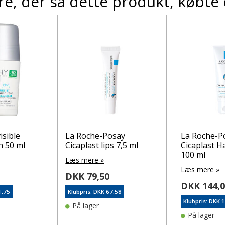
e, der så dette produkt, købte
isible
La Roche-Posay
La Roche-P
n 50 ml
Cicaplast lips 7,5 ml
Cicaplast 
100 ml
Læs mere »
Læs mere »
DKK 79,50
DKK 144,
1,75
Klubpris: DKK 67,58
Klubpris: DKK 
På lager
På lager