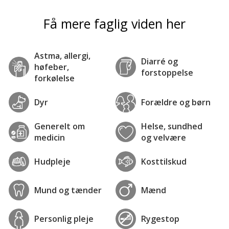
Få mere faglig viden her
Astma, allergi,
Diarré og
høfeber,
forstoppelse
forkølelse
Dyr
Forældre og børn
Generelt om
Helse, sundhed
medicin
og velvære
Hudpleje
Kosttilskud
Mund og tænder
Mænd
Personlig pleje
Rygestop