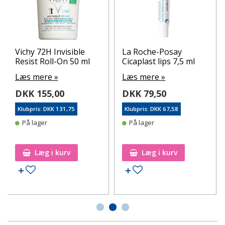
Vichy 72H Invisible
La Roche-Posay
Resist Roll-On 50 ml
Cicaplast lips 7,5 ml
Læs mere »
Læs mere »
DKK 155,00
DKK 79,50
Klubpris: DKK 131,75
Klubpris: DKK 67,58
På lager
På lager
Læg i kurv
Læg i kurv
Tilføj til ønskeseddel
Tilføj til ønskeseddel