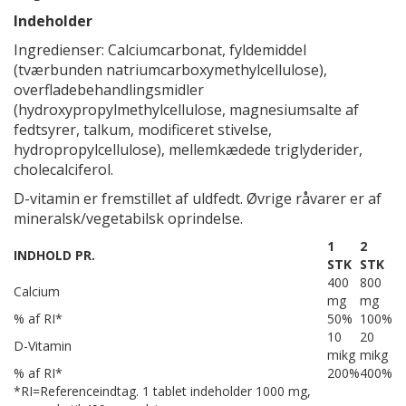
Indeholder
Ingredienser: Calciumcarbonat, fyldemiddel
(tværbunden natriumcarboxymethylcellulose),
overfladebehandlingsmidler
(hydroxypropylmethylcellulose, magnesiumsalte af
fedtsyrer, talkum, modificeret stivelse,
hydropropylcellulose), mellemkædede triglyderider,
cholecalciferol.
D-vitamin er fremstillet af uldfedt. Øvrige råvarer er af
mineralsk/vegetabilsk oprindelse.
1
2
INDHOLD PR.
STK
STK
400
800
Calcium
mg
mg
% af RI*
50%
100%
10
20
D-Vitamin
mikg
mikg
% af RI*
200%
400%
*RI=Referenceindtag. 1 tablet indeholder 1000 mg,