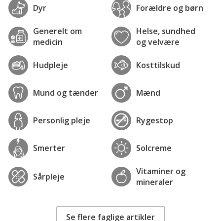
Dyr
Forældre og børn
Generelt om
Helse, sundhed
medicin
og velvære
Hudpleje
Kosttilskud
Mund og tænder
Mænd
Personlig pleje
Rygestop
Smerter
Solcreme
Vitaminer og
Sårpleje
mineraler
Se flere faglige artikler