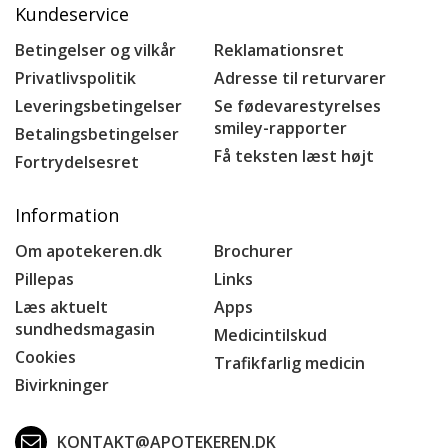
Kundeservice
Betingelser og vilkår
Reklamationsret
Privatlivspolitik
Adresse til returvarer
Leveringsbetingelser
Se fødevarestyrelses
smiley-rapporter
Betalingsbetingelser
Få teksten læst højt
Fortrydelsesret
Information
Om apotekeren.dk
Brochurer
Pillepas
Links
Læs aktuelt
Apps
sundhedsmagasin
Medicintilskud
Cookies
Trafikfarlig medicin
Bivirkninger
KONTAKT@APOTEKEREN.DK