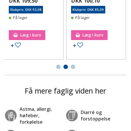
DKK 109,50
DKK 100,10
Klubpris: DKK 93,08
Klubpris: DKK 85,09
På lager
På lager
Læg i kurv
Læg i kurv
Tilføj til ønskeseddel
Tilføj til ønskeseddel
Få mere faglig viden her
Astma, allergi,
Diarré og
høfeber,
forstoppelse
forkølelse