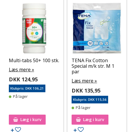
Multi-tabs 50+ 100 stk.
TENA Fix Cotton
Special m/k str. M 1
Læs mere »
par
DKK 124,95
Læs mere »
Klubpris: DKK 106,21
DKK 135,95
På lager
Klubpris: DKK 115,56
På lager
Læg i kurv
Læg i kurv
Tilføj til ønskeseddel
Tilføj til ønskeseddel