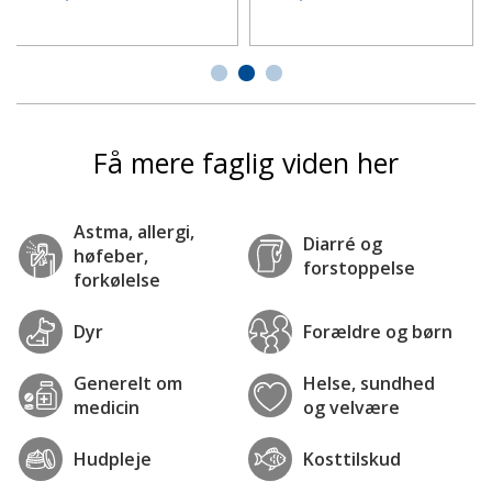
Få mere faglig viden her
Astma, allergi,
Diarré og
høfeber,
forstoppelse
forkølelse
Dyr
Forældre og børn
Generelt om
Helse, sundhed
medicin
og velvære
Hudpleje
Kosttilskud