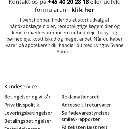
Kontakt os på
+45 40 20 28 18
eller udfyld
formularen -
klik her
I webshoppen finder du et stort udvalg af
håndkøbslægemidler, receptpligtige lægemidler og
kendte mærkevarer inden for hudpleje, baby- og
børnepleje, kosttilskud og meget andet. Når du køber
varer på apotekeren.dk, handler du med Lyngby Svane
Apotek.
Kundeservice
Betingelser og vilkår
Reklamationsret
Privatlivspolitik
Adresse til returvarer
Leveringsbetingelser
Se fødevarestyrelses
smiley-rapporter
Betalingsbetingelser
Få teksten læst højt
Fortrydelsesret